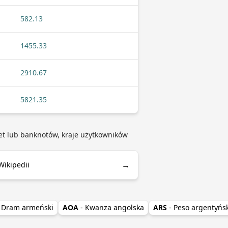
582.13
1455.33
2910.67
5821.35
net lub banknotów, kraje użytkowników
→
Wikipedii
- Dram armeński
AOA
- Kwanza angolska
ARS
- Peso argentyńs