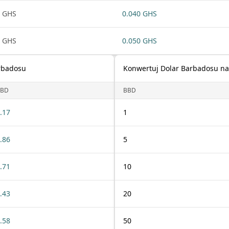
 GHS
0.040 GHS
 GHS
0.050 GHS
rbadosu
Konwertuj Dolar Barbadosu na
BBD
BBD
.17
1
.86
5
.71
10
.43
20
.58
50