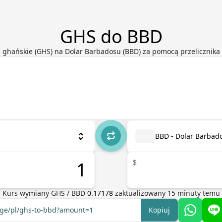
GHS do BBD
 ghańskie (GHS) na Dolar Barbadosu (BBD) za pomocą przelicznika 
BBD - Dolar Barbad
$
Kurs wymiany
GHS
/
BBD
0.17178
zaktualizowany
15
minuty temu
ange/pl/ghs-to-bbd?amount=1
Kopiuj