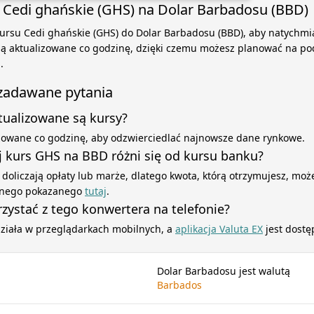
 Cedi ghańskie (GHS) na Dolar Barbadosu (BBD)
ursu Cedi ghańskie (GHS) do Dolar Barbadosu (BBD), aby natychmia
 są aktualizowane co godzinę, dzięki czemu możesz planować na po
.
 zadawane pytania
ktualizowane są kursy?
izowane co godzinę, aby odzwierciedlać najnowsze dane rynkowe.
 kurs GHS na BBD różni się od kursu banku?
 doliczają opłaty lub marże, dlatego kwota, którą otrzymujesz, może
yjnego pokazanego
tutaj
.
zystać z tego konwertera na telefonie?
działa w przeglądarkach mobilnych, a
aplikacja Valuta EX
jest dostę
Dolar Barbadosu jest walutą
Barbados