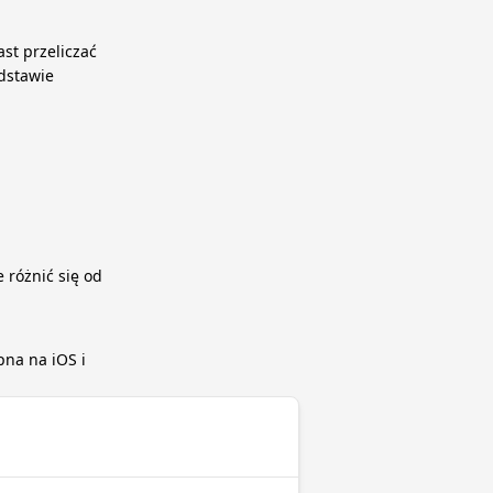
st przeliczać
dstawie
 różnić się od
pna na iOS i