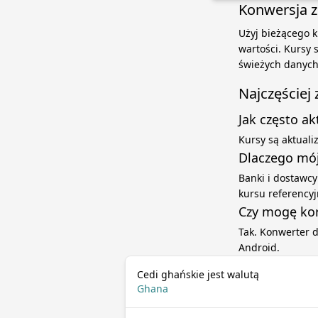
Konwersja z
Użyj bieżącego k
wartości. Kursy
świeżych danych
Najczęściej
Jak często a
Kursy są aktual
Dlaczego mój
Banki i dostawcy
kursu referenc
Czy mogę kor
Tak. Konwerter 
Android.
Cedi ghańskie jest walutą
Ghana