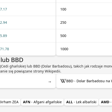
7.17
100
2.94
250
5.89
500
71.78
1000
 lub BBD
S (Cedi ghańskie) lub BBD (Dolar Barbadosu), takich jak rodzaje mo
wanie się powiązane strony Wikipedii.
→
BBD - Dolar Barbadosu na 
 Dirham ZEA
AFN
- Afgani afgańskie
ALL
- Lek albański
AMD