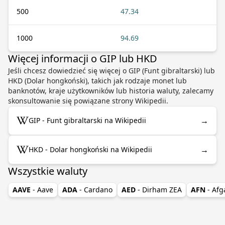
500
47.34
1000
94.69
Więcej informacji o GIP lub HKD
Jeśli chcesz dowiedzieć się więcej o GIP (Funt gibraltarski) lub
HKD (Dolar hongkoński), takich jak rodzaje monet lub
banknotów, kraje użytkowników lub historia waluty, zalecamy
skonsultowanie się powiązane strony Wikipedii.
→
GIP - Funt gibraltarski na Wikipedii
→
HKD - Dolar hongkoński na Wikipedii
Wszystkie waluty
AAVE
- Aave
ADA
- Cardano
AED
- Dirham ZEA
AFN
- Afg