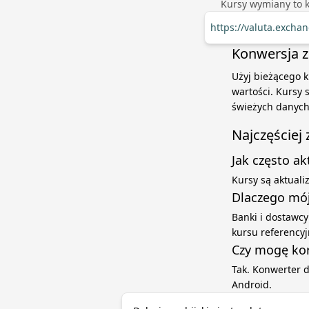
Kursy wymiany to 
https://valuta.exch
Konwersja z 
Użyj bieżącego k
wartości. Kursy
świeżych danych
Najczęściej
Jak często a
Kursy są aktual
Dlaczego mój
Banki i dostawcy
kursu referenc
Czy mogę kor
Tak. Konwerter 
Android.