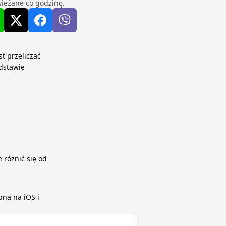
ieżane co godzinę.
st przeliczać
dstawie
 różnić się od
pna na iOS i