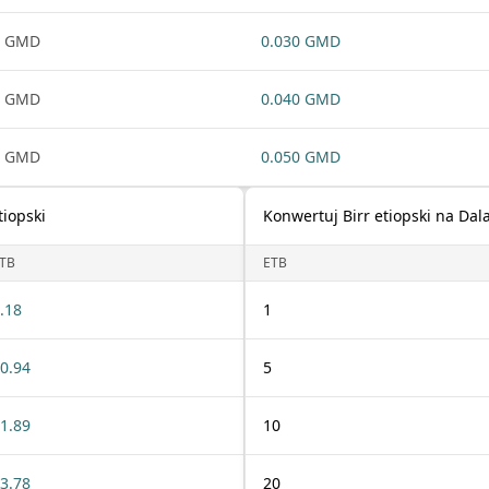
1 GMD
0.030 GMD
1 GMD
0.040 GMD
1 GMD
0.050 GMD
tiopski
Konwertuj Birr etiopski na Dal
TB
ETB
.18
1
0.94
5
1.89
10
3.78
20