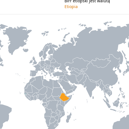
Birr etiopski jest walutą
Etiopia