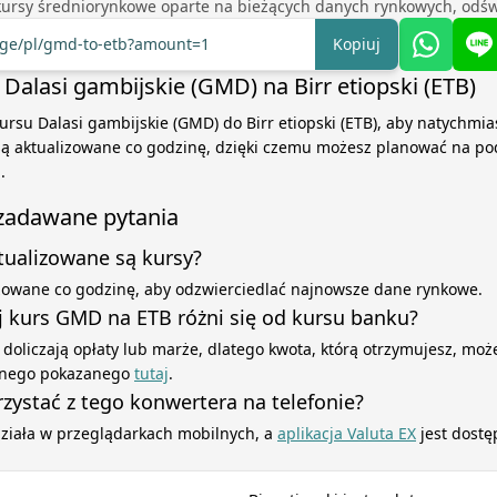
kursy średniorynkowe oparte na bieżących danych rynkowych, odśw
ange/pl/gmd-to-etb?amount=1
Kopiuj
Dalasi gambijskie (GMD) na Birr etiopski (ETB)
ursu Dalasi gambijskie (GMD) do Birr etiopski (ETB), aby natychmia
 są aktualizowane co godzinę, dzięki czemu możesz planować na po
.
 zadawane pytania
ktualizowane są kursy?
izowane co godzinę, aby odzwierciedlać najnowsze dane rynkowe.
 kurs GMD na ETB różni się od kursu banku?
 doliczają opłaty lub marże, dlatego kwota, którą otrzymujesz, może
yjnego pokazanego
tutaj
.
zystać z tego konwertera na telefonie?
działa w przeglądarkach mobilnych, a
aplikacja Valuta EX
jest dostę