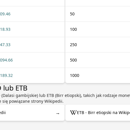
09.46
50
18.93
100
47.33
250
094.66
500
189.32
1000
D lub ETB
 (Dalasi gambijskie) lub ETB (Birr etiopski), takich jak rodzaje mo
e się powiązane strony Wikipedii.
→
dii
ETB - Birr etiopski na Wikip