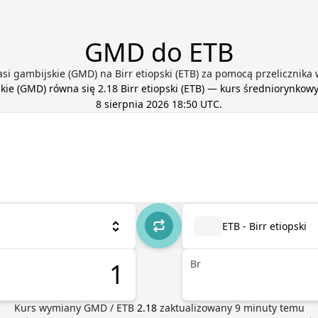
GMD do ETB
si gambijskie (GMD) na Birr etiopski (ETB) za pomocą przelicznika 
kie
(
GMD
) równa się
2.18
Birr etiopski
(
ETB
) — kurs średniorynkowy
8 sierpnia 2026 18:50 UTC
.
ETB - Birr etiopski
Br
Kurs wymiany
GMD
/
ETB
2.18
zaktualizowany
9
minuty temu