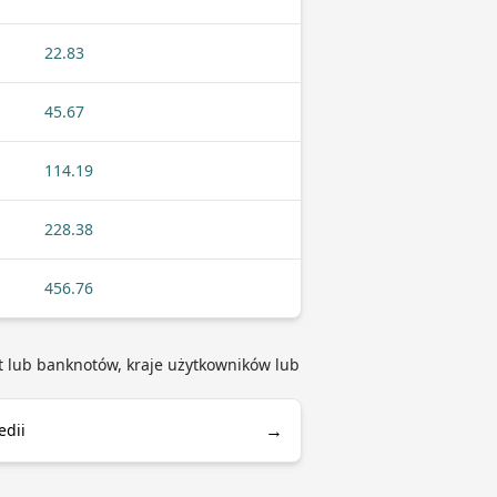
22.83
45.67
114.19
228.38
456.76
net lub banknotów, kraje użytkowników lub
→
edii