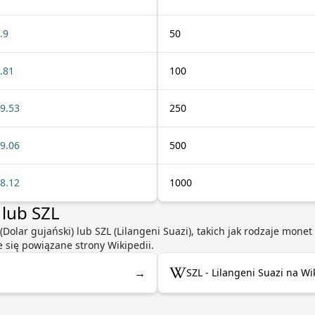
.9
50
.81
100
9.53
250
9.06
500
8.12
1000
 lub SZL
 (Dolar gujański) lub SZL (Lilangeni Suazi), takich jak rodzaje mon
e się powiązane strony Wikipedii.
→
SZL - Lilangeni Suazi na Wi