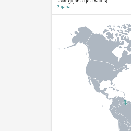
Dolar gujański jest walutą
Gujana