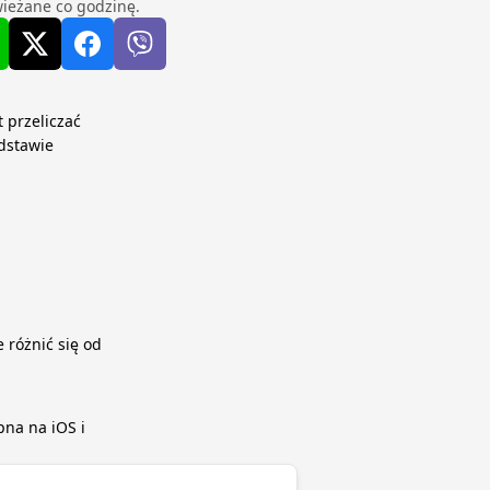
ieżane co godzinę.
 przeliczać
dstawie
 różnić się od
pna na iOS i