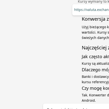
Kursy wymiany to 
https://valuta.excha
Konwersja z 
Użyj bieżącego k
wartości. Kursy
świeżych danych
Najczęściej
Jak często a
Kursy są aktual
Dlaczego mój
Banki i dostawcy
kursu referenc
Czy mogę kor
Tak. Konwerter 
Android.