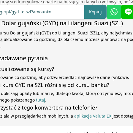
kursy średniorynkowe oparte na bieżących danych rynkowych, odśw
nge/pl/gyd-to-szl?amount=1
Kopiuj
Dolar gujański (GYD) na Lilangeni Suazi (SZL)
ursu Dolar gujański (GYD) do Lilangeni Suazi (SZL), aby natychmiast
 są aktualizowane co godzinę, dzięki czemu możesz planować na po
.
 zadawane pytania
ktualizowane są kursy?
izowane co godzinę, aby odzwierciedlać najnowsze dane rynkowe.
 kurs GYD na SZL różni się od kursu banku?
 doliczają opłaty lub marże, dlatego kwota, którą otrzymujesz, może
yjnego pokazanego
tutaj
.
zystać z tego konwertera na telefonie?
działa w przeglądarkach mobilnych, a
aplikacja Valuta EX
jest dostę