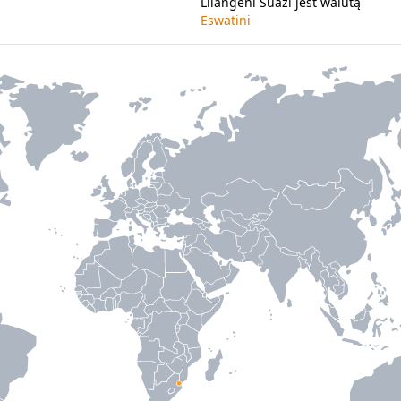
Lilangeni Suazi jest walutą
Eswatini