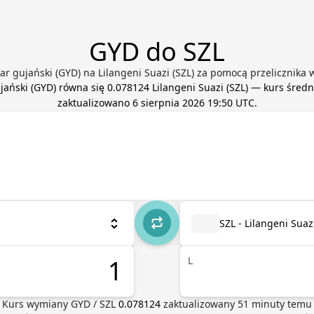
GYD do SZL
r gujański (GYD) na Lilangeni Suazi (SZL) za pomocą przelicznika 
jański
(
GYD
) równa się
0.078124
Lilangeni Suazi
(
SZL
) — kurs średn
zaktualizowano
6 sierpnia 2026 19:50 UTC
.
SZL - Lilangeni Suaz
L
Kurs wymiany
GYD
/
SZL
0.078124
zaktualizowany
51
minuty temu