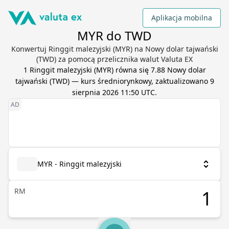
Aplikacja mobilna
MYR do TWD
Konwertuj Ringgit malezyjski (MYR) na Nowy dolar tajwański
(TWD) za pomocą przelicznika walut Valuta EX
1
Ringgit malezyjski
(
MYR
) równa się
7.88
Nowy dolar
tajwański
(
TWD
) — kurs średniorynkowy, zaktualizowano
9
sierpnia 2026 11:50 UTC
.
MYR - Ringgit malezyjski
RM