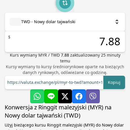
TWD - Nowy dolar tajwański
$
Kurs wymiany
MYR
/
TWD
7.88
zaktualizowany
25
minuty
temu
Kursy wymiany to kursy średniorynkowe oparte na bieżących
danych rynkowych, odświeżane co godzinę.
https://valuta.exchange/pl/myr-to-twd?amount=1
Kopiuj
Konwersja z Ringgit malezyjski (MYR) na
Nowy dolar tajwański (TWD)
Użyj bieżącego kursu Ringgit malezyjski (MYR) do Nowy dolar