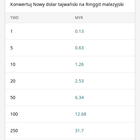
Konwertuj Nowy dolar tajwański na Ringgit malezyjski
TWD
MYR
1
0.13
5
0.63
10
1.26
20
2.53
50
6.34
100
12.68
250
31.7