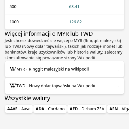
500
63.41
1000
126.82
Więcej informacji o MYR lub TWD
Jeśli chcesz dowiedzieć się więcej o MYR (Ringgit malezyjski)
lub TWD (Nowy dolar tajwański), takich jak rodzaje monet lub
banknotów, kraje użytkowników lub historia waluty, zalecamy
skonsultowanie się powiązane strony Wikipedii.
→
MYR - Ringgit malezyjski na Wikipedii
→
TWD - Nowy dolar tajwański na Wikipedii
Wszystkie waluty
AAVE
- Aave
ADA
- Cardano
AED
- Dirham ZEA
AFN
- Afg