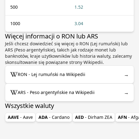
500
1.52
1000
3.04
Więcej informacji o RON lub ARS
Jeśli chcesz dowiedzieć się więcej o RON (Lej rumuński) lub
ARS (Peso argentyńskie), takich jak rodzaje monet lub
banknotów, kraje użytkowników lub historia waluty, zalecamy
skonsultowanie się powiązane strony Wikipedii.
→
RON - Lej rumuński na Wikipedii
→
ARS - Peso argentyńskie na Wikipedii
Wszystkie waluty
AAVE
- Aave
ADA
- Cardano
AED
- Dirham ZEA
AFN
- Afg