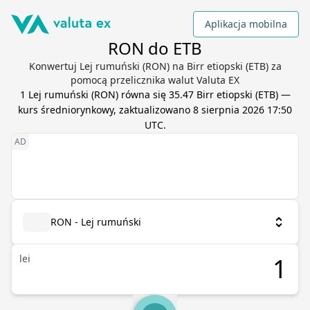
Aplikacja mobilna
RON do ETB
Konwertuj Lej rumuński (RON) na Birr etiopski (ETB) za
pomocą przelicznika walut Valuta EX
1
Lej rumuński
(
RON
) równa się
35.47
Birr etiopski
(
ETB
) —
kurs średniorynkowy, zaktualizowano
8 sierpnia 2026 17:50
UTC
.
RON - Lej rumuński
lei