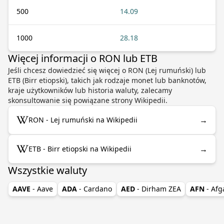
500
14.09
1000
28.18
Więcej informacji o RON lub ETB
Jeśli chcesz dowiedzieć się więcej o RON (Lej rumuński) lub
ETB (Birr etiopski), takich jak rodzaje monet lub banknotów,
kraje użytkowników lub historia waluty, zalecamy
skonsultowanie się powiązane strony Wikipedii.
→
RON - Lej rumuński na Wikipedii
→
ETB - Birr etiopski na Wikipedii
Wszystkie waluty
AAVE
- Aave
ADA
- Cardano
AED
- Dirham ZEA
AFN
- Afg