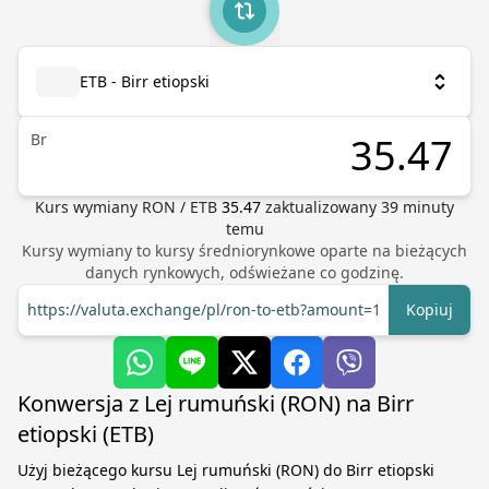
ETB - Birr etiopski
Br
Kurs wymiany
RON
/
ETB
35.47
zaktualizowany
39
minuty
temu
Kursy wymiany to kursy średniorynkowe oparte na bieżących
danych rynkowych, odświeżane co godzinę.
https://valuta.exchange/pl/ron-to-etb?amount=1
Kopiuj
Konwersja z Lej rumuński (RON) na Birr
etiopski (ETB)
Użyj bieżącego kursu Lej rumuński (RON) do Birr etiopski