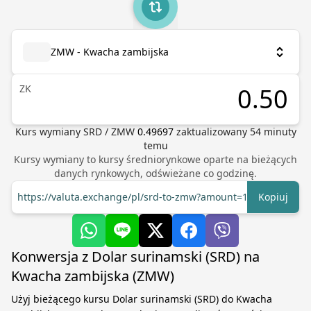
ZMW - Kwacha zambijska
ZK
Kurs wymiany
SRD
/
ZMW
0.49697
zaktualizowany
54
minuty
temu
Kursy wymiany to kursy średniorynkowe oparte na bieżących
danych rynkowych, odświeżane co godzinę.
https://valuta.exchange/pl/srd-to-zmw?amount=1
Kopiuj
Konwersja z Dolar surinamski (SRD) na
Kwacha zambijska (ZMW)
Użyj bieżącego kursu Dolar surinamski (SRD) do Kwacha