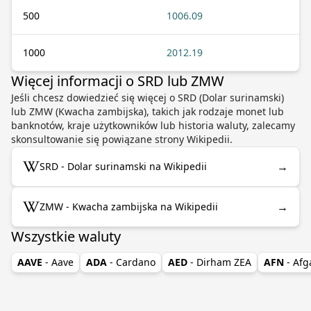
500
1006.09
1000
2012.19
Więcej informacji o SRD lub ZMW
Jeśli chcesz dowiedzieć się więcej o SRD (Dolar surinamski)
lub ZMW (Kwacha zambijska), takich jak rodzaje monet lub
banknotów, kraje użytkowników lub historia waluty, zalecamy
skonsultowanie się powiązane strony Wikipedii.
→
SRD - Dolar surinamski na Wikipedii
→
ZMW - Kwacha zambijska na Wikipedii
Wszystkie waluty
AAVE
- Aave
ADA
- Cardano
AED
- Dirham ZEA
AFN
- Afg