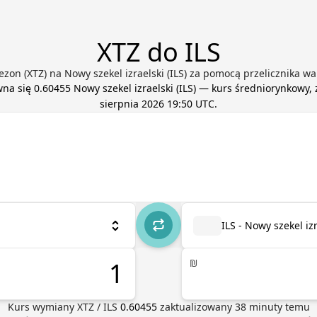
XTZ do ILS
zon (XTZ) na Nowy szekel izraelski (ILS) za pomocą przelicznika wa
wna się
0.60455
Nowy szekel izraelski
(
ILS
) — kurs średniorynkowy,
sierpnia 2026 19:50 UTC
.
ILS - Nowy szekel iz
₪
Kurs wymiany
XTZ
/
ILS
0.60455
zaktualizowany
38
minuty temu