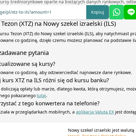
kursy średniorynkowe oparte na bieżących danych rynkowych, odśw
ge/pl/xtz-to-ils?amount=1
Kopiuj
Tezon (XTZ) na Nowy szekel izraelski (ILS)
ursu Tezon (XTZ) do Nowy szekel izraelski (ILS), aby natychmiast prz
izowane co godzinę, dzięki czemu możesz planować na podstawie ś
 zadawane pytania
ktualizowane są kursy?
izowane co godzinę, aby odzwierciedlać najnowsze dane rynkowe.
 kurs XTZ na ILS różni się od kursu banku?
 doliczają opłaty lub marże, dlatego kwota, którą otrzymujesz, może
yjnego pokazanego
tutaj
.
zystać z tego konwertera na telefonie?
działa w przeglądarkach mobilnych, a
aplikacja Valuta EX
jest dostę
Nowy szekel izraelski jest walutą