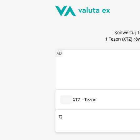
Konwertuj Te
1
Tezon
(
XTZ
) ró
XTZ - Tezon
ꜩ