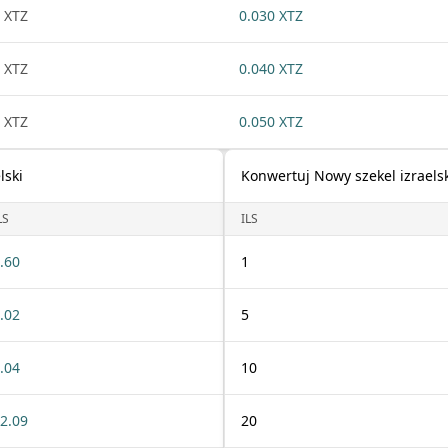
 XTZ
0.030 XTZ
 XTZ
0.040 XTZ
 XTZ
0.050 XTZ
lski
Konwertuj Nowy szekel izraels
LS
ILS
.60
1
.02
5
.04
10
2.09
20