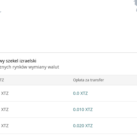
 szekel izraelski
icznych rynków wymiany walut
TZ
Opłata za transfer
 XTZ
0.0 XTZ
 XTZ
0.010 XTZ
 XTZ
0.020 XTZ