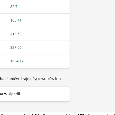
82.7
165.41
413.53
827.06
1654.12
ub banknotów, kraje użytkowników lub
→
na Wikipedii