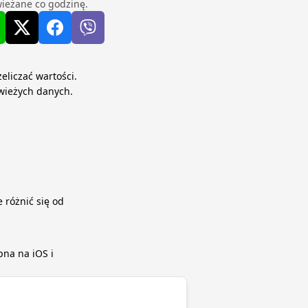
ieżane co godzinę.
eliczać wartości.
wieżych danych.
 różnić się od
pna na iOS i