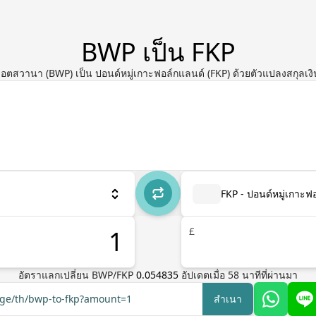
BWP เป็น FKP
อตสวานา (BWP) เป็น ปอนด์หมู่เกาะฟอล์กแลนด์ (FKP) ด้วยตัวแปลงสกุลเงิ
FKP - ปอนด์หมู่เกาะฟ
£
อัตราแลกเปลี่ยน
BWP
/
FKP
0.054835
อัปเดตเมื่อ
58
นาทีที่ผ่านมา
ange/th/bwp-to-fkp?amount=1
สำเนา