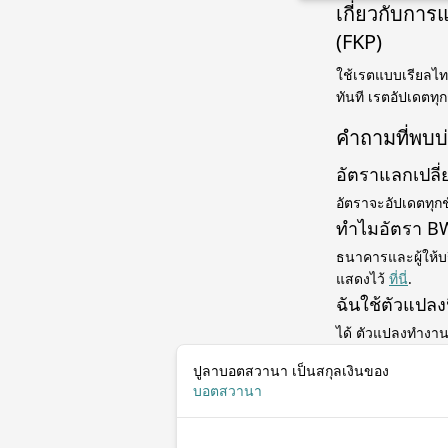
เกี่ยวกับกา
(FKP)
ใช้เรตแบบเรียลไท
ทันที เรตอัปเดตทุก
คำถามที่พบบ
อัตราแลกเปลี
อัตราจะอัปเดตทุกช
ทำไมอัตรา BW
ธนาคารและผู้ให้บร
แสดงไว้
ที่นี่
.
ฉันใช้ตัวแปลง
ได้ ตัวแปลงทำงาน
ปูลาบอตสวานา เป็นสกุลเงินของ
บอตสวานา