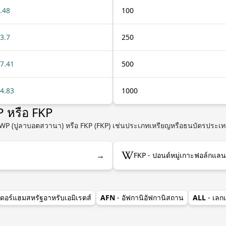
.48
100
3.7
250
7.41
500
4.83
1000
WP หรือ FKP
บ BWP (ปูลาบอตสวานา) หรือ FKP (FKP) เช่นประเภทเหรียญหรือธนบัตรประเทศ
→
FKP - ปอนด์หมู่เกาะฟอล์กแลนด์
เดอร์แฮมสหรัฐอาหรับเอมิเรตส์
AFN
- อัฟกานิอัฟกานิสถาน
ALL
- เลก