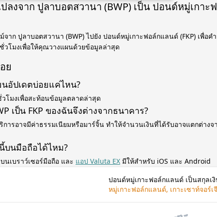
รแปลงจาก ปูลาบอตสวานา (BWP) เป็น ปอนด์หมู่เกาะ
ม์จาก ปูลาบอตสวานา (BWP) ไปยัง ปอนด์หมู่เกาะฟอล์กแลนด์ (FKP) เพื่
ชั่วโมงเพื่อให้คุณวางแผนด้วยข้อมูลล่าสุด
่อย
่ยนอัปเดตบ่อยแค่ไหน?
ั่วโมงเพื่อสะท้อนข้อมูลตลาดล่าสุด
P เป็น FKP ของฉันจึงต่างจากธนาคาร?
ิการอาจมีค่าธรรมเนียมหรือมาร์จิ้น ทำให้จำนวนเงินที่ได้รับอาจแตกต่างจาก
นี้บนมือถือได้ไหม?
บนเบราว์เซอร์มือถือ และ
แอป Valuta EX
มีให้สำหรับ iOS และ Android
ปอนด์หมู่เกาะฟอล์กแลนด์ เป็นสกุลเง
หมู่เกาะฟอล์กแลนด์, เกาะเซาท์จอร์เ