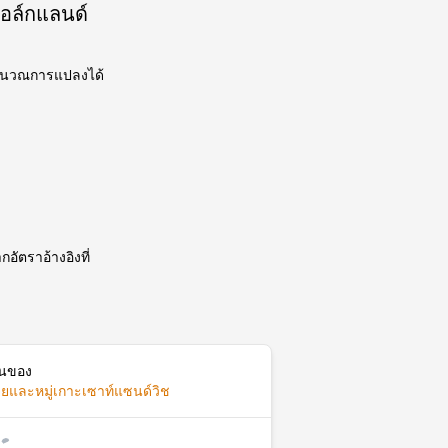
ฟอล์กแลนด์
อคำนวณการแปลงได้
อัตราอ้างอิงที่
ินของ
จียและหมู่เกาะเซาท์แซนด์วิช