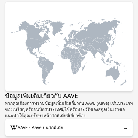
ข้อมูลเพิ่มเติมเกี่ยวกับ AAVE
หากคุณต้องการทราบข้อมูลเพิ่มเติมเกี่ยวกับ AAVE (Aave) เช่นประเภท
ของเหรียญหรือธนบัตรประเทศผู้ใช้หรือประวัติของสกุลเงินเราขอ
แนะนำให้คุณปรึกษาหน้าวิกิพีเดียที่เกี่ยวข้อง
→
AAVE - Aave บนวิกิพีเดีย