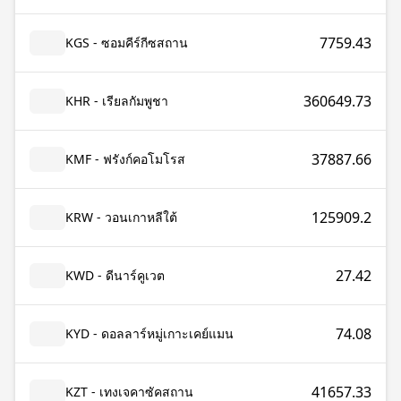
7759.43
KGS - ซอมคีร์กีซสถาน
360649.73
KHR - เรียลกัมพูชา
37887.66
KMF - ฟรังก์คอโมโรส
125909.2
KRW - วอนเกาหลีใต้
27.42
KWD - ดีนาร์คูเวต
74.08
KYD - ดอลลาร์หมู่เกาะเคย์แมน
41657.33
KZT - เทงเจคาซัคสถาน