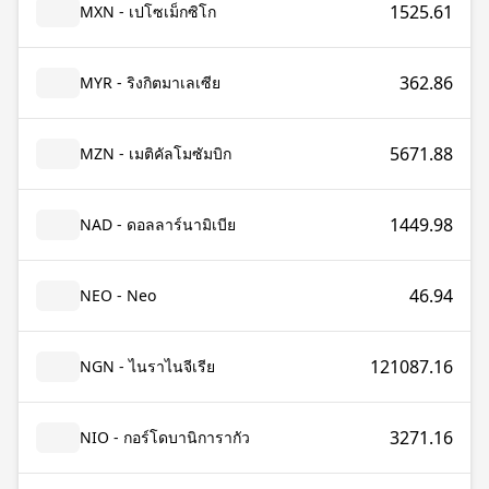
1525.61
MXN - เปโซเม็กซิโก
362.86
MYR - ริงกิตมาเลเซีย
5671.88
MZN - เมติคัลโมซัมบิก
1449.98
NAD - ดอลลาร์นามิเบีย
46.94
NEO - Neo
121087.16
NGN - ไนราไนจีเรีย
3271.16
NIO - กอร์โดบานิการากัว