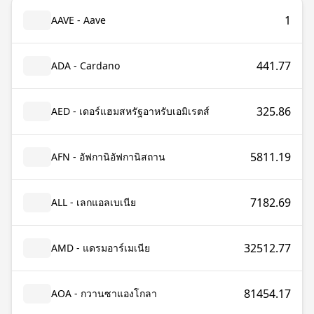
1
AAVE - Aave
441.77
ADA - Cardano
325.86
AED - เดอร์แฮมสหรัฐอาหรับเอมิเรตส์
5811.19
AFN - อัฟกานิอัฟกานิสถาน
7182.69
ALL - เลกแอลเบเนีย
32512.77
AMD - แดรมอาร์เมเนีย
81454.17
AOA - กวานซาแองโกลา