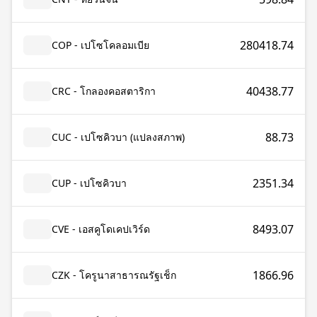
280418.74
COP - เปโซโคลอมเบีย
40438.77
CRC - โกลองคอสตาริกา
88.73
CUC - เปโซคิวบา (แปลงสภาพ)
2351.34
CUP - เปโซคิวบา
8493.07
CVE - เอสคูโดเคปเวิร์ด
1866.96
CZK - โครูนาสาธารณรัฐเช็ก