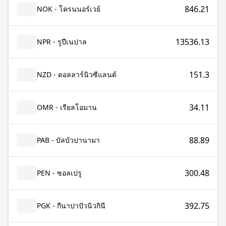
846.21
NOK - โครนนอร์เวย์
13536.13
NPR - รูปีเนปาล
151.3
NZD - ดอลลาร์นิวซีแลนด์
34.11
OMR - เรียลโอมาน
88.89
PAB - บัลบัวปานามา
300.48
PEN - ซอลเปรู
392.75
PGK - กีนาปาปัวนิวกินี