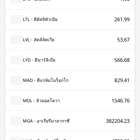
261.99
LTL - ลีตัสลิทัวเนีย
53.67
LVL - ลัตส์ลัตเวีย
566.68
LYD - ดีนาร์ลิเบีย
829.41
MAD - ดีแรห์มโมร็อกโก
1546.76
MDL - ลิวมอลโดวา
382204.23
MGA - อาเรียรีมาลากาซี