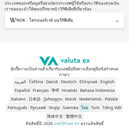
ประเภทของเหรียญหรือธนบัตรประเทศผู้ใช้หรือประวัติของสกุลเงิน
เราขอแนะนำให้คุณปรึกษาหน้าวิกิพีเดียที่เกี่ยวข้อง
→
NOK - โครนนอร์เวย์ บนวิกิพีเดีย
คุ้กกี้
ความเป็นส่วนตัว
เกี่ยวกับ
แอพมือถือ
ทางเลือก
คู่มือ
ข้อกำหนด
ภาษา
:
العربية
Čeština
Dansk
Deutsch
Ελληνικά
English
Español
Français
हिन्दी
Hrvatski
Bahasa Indonesia
Italiano
日本語
ქართული
Norsk
Nederlands
Polskie
Português
Pусский
Shqip
Svenska
ไทย
Türk
Tiếng Việt
简体中文
繁體中文
ลิขสิทธิ์© 2026
inkOfPixel Srl
สงวนลิขสิทธิ์