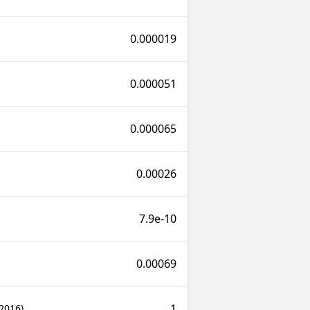
0.000019
0.000051
0.000065
0.00026
7.9e-10
0.00069
1
–2016)