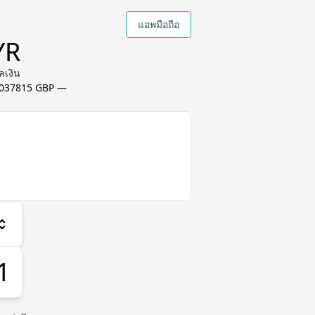
แอพมือถือ
YR
ลเงิน
0037815 GBP
—