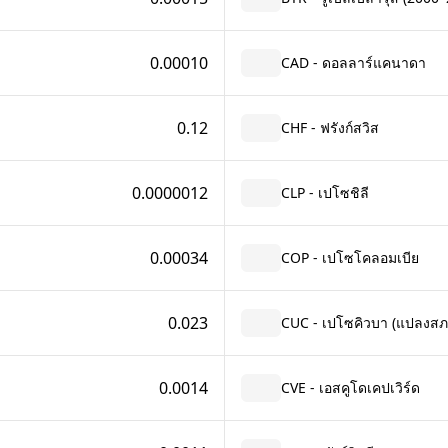
0.00010
CAD - ดอลลาร์แคนาดา
0.12
CHF - ฟรังก์สวิส
0.0000012
CLP - เปโซชิลี
0.00034
COP - เปโซโคลอมเบีย
0.023
CUC - เปโซคิวบา (แปลงสภ
0.0014
CVE - เอสคูโดเคปเวิร์ด