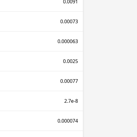
0.0091
0.00073
0.000063
0.0025
0.00077
2.7e-8
0.000074