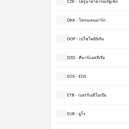
CZK - โครูนาสาธารณรัฐเช็ก
DKK - โครนเดนมาร์ก
DOP - เปโซโดมินิกัน
DZD - ดีนาร์แอลจีเรีย
EOS - EOS
ETB - เบอรร์เอธิโอเปีย
EUR - ยูโร