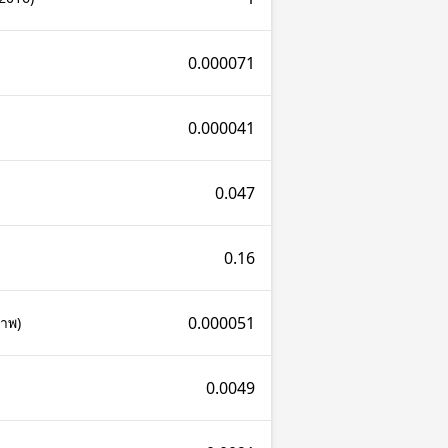
0.000071
0.000041
0.047
0.16
0.000051
าพ)
0.0049