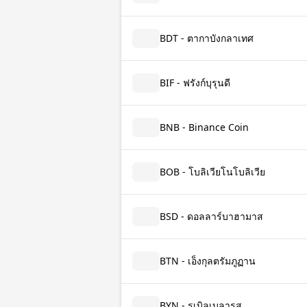
BDT - ตากาบังกลาเทศ
BIF - ฟรังก์บุรุนดี
BNB - Binance Coin
BOB - โบลิเวียโนโบลิเวีย
BSD - ดอลลาร์บาฮามาส
BTN - เอ็งกุลตรัมภูฏาน
BYN - รูเบิลเบลารุส