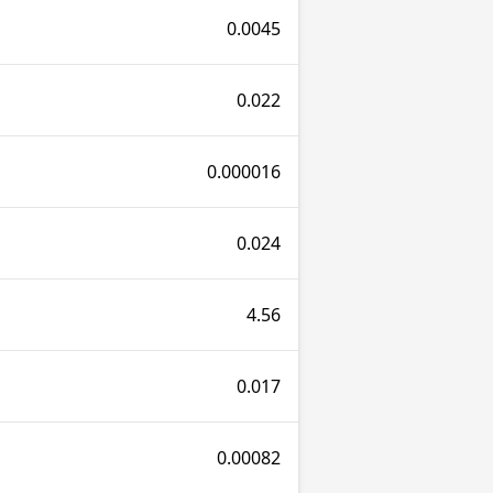
0.0045
0.022
0.000016
0.024
4.56
0.017
0.00082