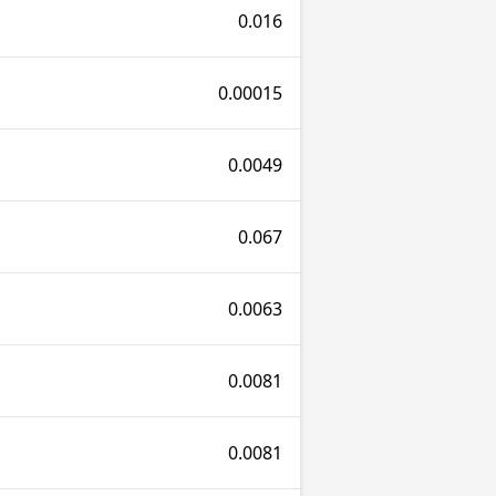
0.016
0.00015
0.0049
0.067
0.0063
0.0081
0.0081