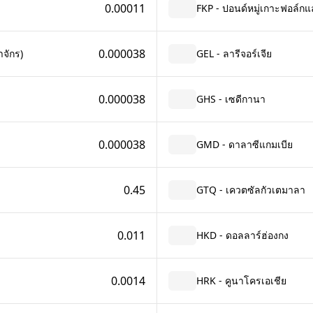
0.00011
FKP - ปอนด์หมู่เกาะฟอล์กแ
0.000038
จักร)
GEL - ลารีจอร์เจีย
0.000038
GHS - เซดีกานา
0.000038
GMD - ดาลาซีแกมเบีย
0.45
GTQ - เควตซัลกัวเตมาลา
0.011
HKD - ดอลลาร์ฮ่องกง
0.0014
HRK - คูนาโครเอเชีย