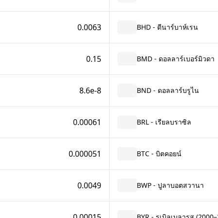
0.0063
BHD - ดีนาร์บาห์เรน
0.15
BMD - ดอลลาร์เบอร์มิวดา
8.6e-8
BND - ดอลลาร์บรูไน
0.00061
BRL - เรียลบราซิล
0.000051
BTC - บิตคอยน์
0.0049
BWP - ปูลาบอตสวานา
0.00015
BYR - รูเบิลเบลารุส (2000