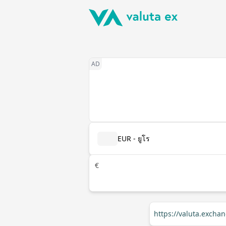
EUR - ยูโร
€
https://valuta.excha