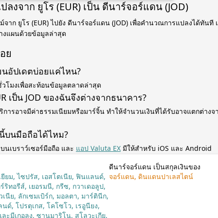
แปลงจาก ยูโร (EUR) เป็น ดีนาร์จอร์แดน (JOD)
์จาก ยูโร (EUR) ไปยัง ดีนาร์จอร์แดน (JOD) เพื่อคำนวณการแปลงได้ทันที 
วางแผนด้วยข้อมูลล่าสุด
่อย
่ยนอัปเดตบ่อยแค่ไหน?
ั่วโมงเพื่อสะท้อนข้อมูลตลาดล่าสุด
R เป็น JOD ของฉันจึงต่างจากธนาคาร?
ิการอาจมีค่าธรรมเนียมหรือมาร์จิ้น ทำให้จำนวนเงินที่ได้รับอาจแตกต่างจาก
นี้บนมือถือได้ไหม?
บนเบราว์เซอร์มือถือ และ
แอป Valuta EX
มีให้สำหรับ iOS และ Android
ดีนาร์จอร์แดน เป็นสกุลเงินของ
เยียม, ไซปรัส, เอสโตเนีย, ฟินแลนด์,
จอร์แดน, ดินแดนปาเลสไตน์
์ริทอรีส์, เยอรมนี, กรีซ, กวาเดอลูป,
ัวเนีย, ลักเซมเบิร์ก, มอลตา, มาร์ตินีก,
ด์, โปรตุเกส, โคโซโว, เรอูนียง,
์และมีเกอลง, ซานมาริโน, สโลวะเกีย,