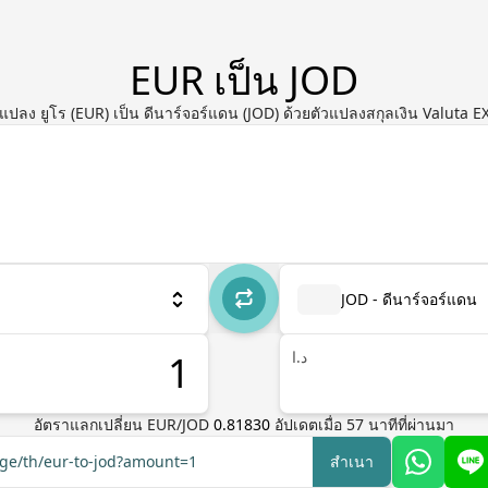
EUR เป็น JOD
แปลง ยูโร (EUR) เป็น ดีนาร์จอร์แดน (JOD) ด้วยตัวแปลงสกุลเงิน Valuta E
JOD - ดีนาร์จอร์แดน
د.ا
อัตราแลกเปลี่ยน
EUR
/
JOD
0.81830
อัปเดตเมื่อ
57
นาทีที่ผ่านมา
nge/th/eur-to-jod?amount=1
สำเนา