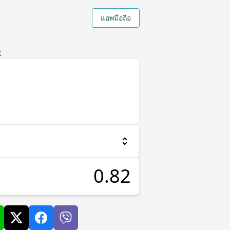
แอพมือถือ
X