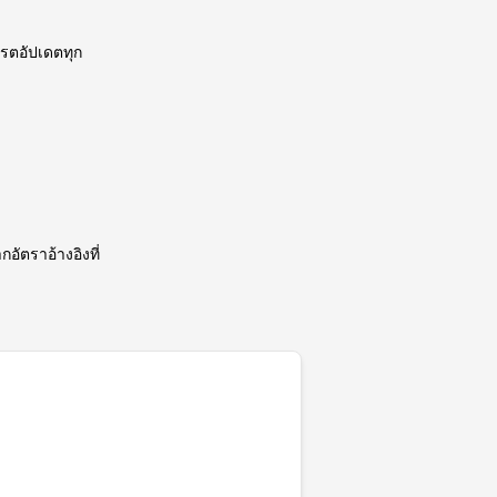
เรตอัปเดตทุก
อัตราอ้างอิงที่