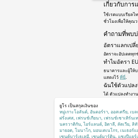
เกี่ยวกับการ
ใช้เรตแบบเรียลไทม
ชั่วโมงเพื่อให้คุณ
คำถามที่พบบ
อัตราแลกเปลี
อัตราจะอัปเดตทุกช
ทำไมอัตรา EU
ธนาคารและผู้ให้บร
แสดงไว้
ที่นี่
.
ฉันใช้ตัวแปลง
ได้ ตัวแปลงทำงาน
ยูโร เป็นสกุลเงินของ
หมู่เกาะโอลันด์, อันดอร์รา, ออสเตรีย, เบล
ฝรั่งเศส, เฟรนช์เกียนา, เฟรนช์เซาเทิร์นเทร
นครวาติกัน, ไอร์แลนด์, อิตาลี, ลัตเวีย, ลิท
มายอต, โมนาโก, มอนเตเนโกร, เนเธอร์แลน
เซนต์บาร์เธเลมี, เซนต์มาร์ติน, แซงปีแยร