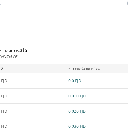
ับ วอนเกาหลีใต้
ต่างประเทศ
JD
ค่าธรรมเนียมการโอน
 FJD
0.0 FJD
 FJD
0.010 FJD
 FJD
0.020 FJD
 FJD
0.030 FJD