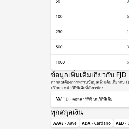
50
3
100
6
250
1
500
3
1000
6
ข้อมูลเพิ่มเติมเกี่ยวกับ FJ
หากคุณต้องการทราบข้อมูลเพิ่มเติมเกี่ยวกับ
ปรึกษา หน้าวิกิพีเดียที่เกี่ยวข้อง
FJD - ดอลลาร์ฟิจิ บนวิกิพีเดีย
ทุกสกุลเงิน
AAVE
- Aave
ADA
- Cardano
AED
- 