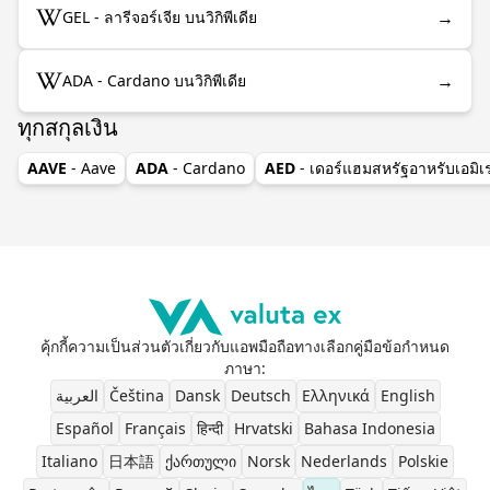
→
GEL - ลารีจอร์เจีย บนวิกิพีเดีย
→
ADA - Cardano บนวิกิพีเดีย
ทุกสกุลเงิน
AAVE
- Aave
ADA
- Cardano
AED
- เดอร์แฮมสหรัฐอาหรับเอมิเ
คุ้กกี้
ความเป็นส่วนตัว
เกี่ยวกับ
แอพมือถือ
ทางเลือก
คู่มือ
ข้อกำหนด
ภาษา
:
العربية
Čeština
Dansk
Deutsch
Ελληνικά
English
Español
Français
हिन्दी
Hrvatski
Bahasa Indonesia
Italiano
日本語
ქართული
Norsk
Nederlands
Polskie