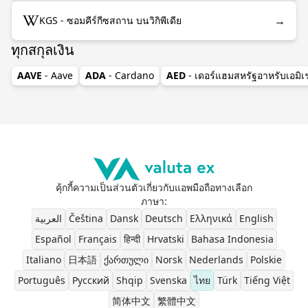
→
KGS - ซอมคีร์กีซสถาน บนวิกิพีเดีย
ทุกสกุลเงิน
AAVE
- Aave
ADA
- Cardano
AED
- เดอร์แฮมสหรัฐอาหรับเอมิเ
คุ้กกี้
ความเป็นส่วนตัว
เกี่ยวกับ
แอพมือถือ
ทางเลือก
ภาษา
:
العربية
Čeština
Dansk
Deutsch
Ελληνικά
English
Español
Français
हिन्दी
Hrvatski
Bahasa Indonesia
Italiano
日本語
ქართული
Norsk
Nederlands
Polskie
Português
Pусский
Shqip
Svenska
ไทย
Türk
Tiếng Việt
简体中文
繁體中文