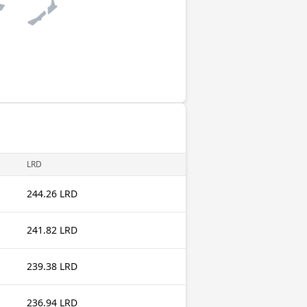
LRD
244.26 LRD
241.82 LRD
239.38 LRD
236.94 LRD