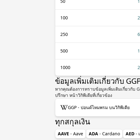
50
1
100
2
250
6
500
1
1000
2
ข้อมูลเพิ่มเติมเกี่ยวกับ G
หากคุณต้องการทราบข้อมูลเพิ่มเติมเกี่ยวกั
ปรึกษา หน้าวิกิพีเดียที่เกี่ยวข้อง
GGP - ปอนด์ไหมพรม บนวิกิพีเดีย
ทุกสกุลเงิน
AAVE
- Aave
ADA
- Cardano
AED
- 