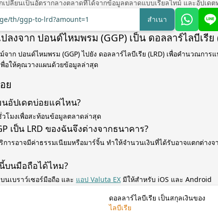
เปลี่ยนเป็นอัตรากลางตลาดที่ได้จากข้อมูลตลาดแบบเรียลไทม์ และอัปเดตท
nge/th/ggp-to-lrd?amount=1
สำเนา
รแปลงจาก ปอนด์ไหมพรม (GGP) เป็น ดอลลาร์ไลบีเรีย 
ม์จาก ปอนด์ไหมพรม (GGP) ไปยัง ดอลลาร์ไลบีเรีย (LRD) เพื่อคำนวณการแป
เพื่อให้คุณวางแผนด้วยข้อมูลล่าสุด
่อย
่ยนอัปเดตบ่อยแค่ไหน?
ั่วโมงเพื่อสะท้อนข้อมูลตลาดล่าสุด
P เป็น LRD ของฉันจึงต่างจากธนาคาร?
ิการอาจมีค่าธรรมเนียมหรือมาร์จิ้น ทำให้จำนวนเงินที่ได้รับอาจแตกต่างจาก
นี้บนมือถือได้ไหม?
บนเบราว์เซอร์มือถือ และ
แอป Valuta EX
มีให้สำหรับ iOS และ Android
ดอลลาร์ไลบีเรีย เป็นสกุลเงินของ
ไลบีเรีย