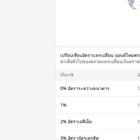
เปรียบเทียบอัตราแลกเปลี่ยน ปอนด์ไหมพรม
ค่าเผื่อทั่วไปของตลาดแลกเปลี่ยนเงินตรา
เก็บภาษี
0% อัตราระหว่างธนาคาร
1
1%
1
2% อัตราเอทีเอ็ม
1
3% อัตราบัตรเครดิต
1