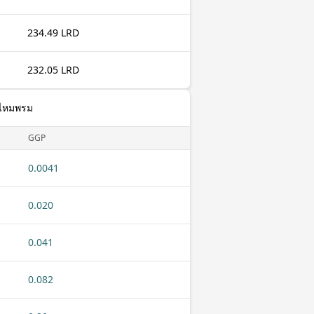
234.49 LRD
232.05 LRD
์ไหมพรม
GGP
0.0041
0.020
0.041
0.082