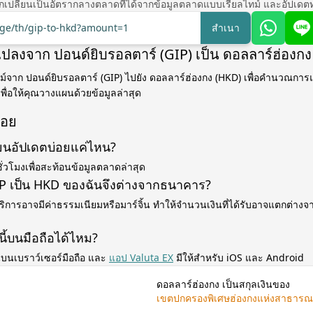
เปลี่ยนเป็นอัตรากลางตลาดที่ได้จากข้อมูลตลาดแบบเรียลไทม์ และอัปเดตท
nge/th/gip-to-hkd?amount=1
สำเนา
รแปลงจาก ปอนด์ยิบรอลตาร์ (GIP) เป็น ดอลลาร์ฮ่องก
ม์จาก ปอนด์ยิบรอลตาร์ (GIP) ไปยัง ดอลลาร์ฮ่องกง (HKD) เพื่อคำนวณการแ
เพื่อให้คุณวางแผนด้วยข้อมูลล่าสุด
่อย
่ยนอัปเดตบ่อยแค่ไหน?
ั่วโมงเพื่อสะท้อนข้อมูลตลาดล่าสุด
P เป็น HKD ของฉันจึงต่างจากธนาคาร?
ิการอาจมีค่าธรรมเนียมหรือมาร์จิ้น ทำให้จำนวนเงินที่ได้รับอาจแตกต่างจาก
นี้บนมือถือได้ไหม?
บนเบราว์เซอร์มือถือ และ
แอป Valuta EX
มีให้สำหรับ iOS และ Android
ดอลลาร์ฮ่องกง เป็นสกุลเงินของ
เขตปกครองพิเศษฮ่องกงแห่งสาธารณ