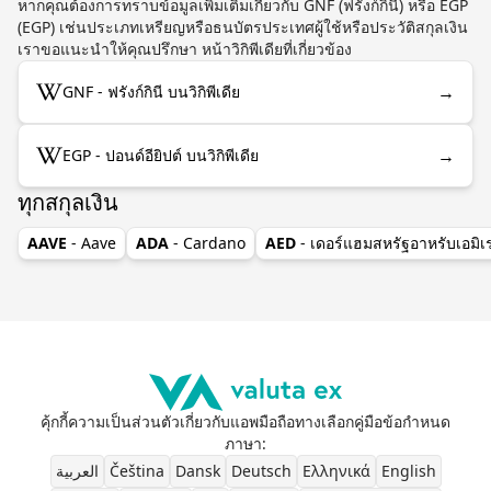
หากคุณต้องการทราบข้อมูลเพิ่มเติมเกี่ยวกับ GNF (ฟรังก์กินี) หรือ EGP
(EGP) เช่นประเภทเหรียญหรือธนบัตรประเทศผู้ใช้หรือประวัติสกุลเงิน
เราขอแนะนำให้คุณปรึกษา หน้าวิกิพีเดียที่เกี่ยวข้อง
→
GNF - ฟรังก์กินี บนวิกิพีเดีย
→
EGP - ปอนด์อียิปต์ บนวิกิพีเดีย
ทุกสกุลเงิน
AAVE
- Aave
ADA
- Cardano
AED
- เดอร์แฮมสหรัฐอาหรับเอมิเ
คุ้กกี้
ความเป็นส่วนตัว
เกี่ยวกับ
แอพมือถือ
ทางเลือก
คู่มือ
ข้อกำหนด
ภาษา
:
العربية
Čeština
Dansk
Deutsch
Ελληνικά
English