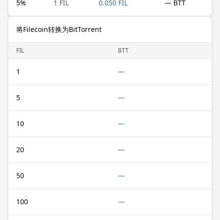
5
%
1 FIL
0.050 FIL
— BTT
将Filecoin转换为BitTorrent
FIL
BTT
1
—
5
—
10
—
20
—
50
—
100
—