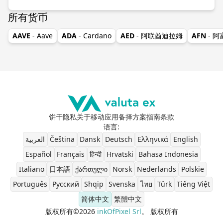
所有货币
AAVE
- Aave
ADA
- Cardano
AED
- 阿联酋迪拉姆
AFN
- 
饼干
隐私
关于
移动应用
备择方案
指南
条款
语言
:
العربية
Čeština
Dansk
Deutsch
Ελληνικά
English
Español
Français
हिन्दी
Hrvatski
Bahasa Indonesia
Italiano
日本語
ქართული
Norsk
Nederlands
Polskie
Português
Pусский
Shqip
Svenska
ไทย
Türk
Tiếng Việt
简体中文
繁體中文
版权所有©2026
inkOfPixel Srl
。 版权所有