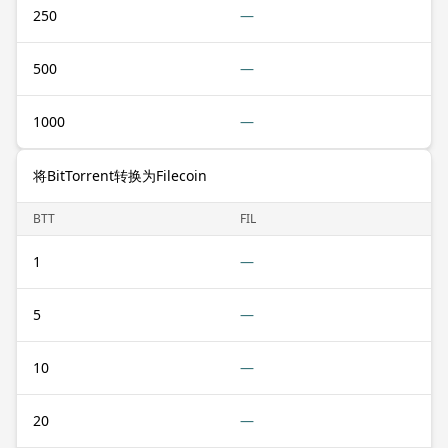
250
—
500
—
1000
—
将BitTorrent转换为Filecoin
BTT
FIL
1
—
5
—
10
—
20
—