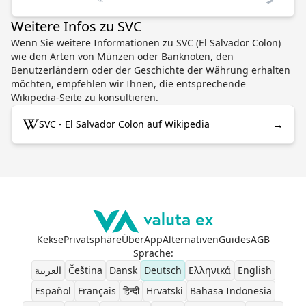
Weitere Infos zu SVC
Wenn Sie weitere Informationen zu SVC (El Salvador Colon)
wie den Arten von Münzen oder Banknoten, den
Benutzerländern oder der Geschichte der Währung erhalten
möchten, empfehlen wir Ihnen, die entsprechende
Wikipedia-Seite zu konsultieren.
→
SVC - El Salvador Colon auf Wikipedia
Kekse
Privatsphäre
Über
App
Alternativen
Guides
AGB
Sprache
:
العربية
Čeština
Dansk
Deutsch
Ελληνικά
English
Español
Français
हिन्दी
Hrvatski
Bahasa Indonesia