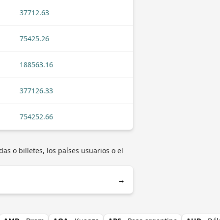
37712.63
75425.26
188563.16
377126.33
754252.66
s o billetes, los países usuarios o el
→