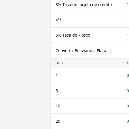
3% Tasa de tarjeta de crédito
4%
5% Tasa de kiosco
Convertir Boliviano a Plata
BOB
X
1
0
5
0
10
0
20
0