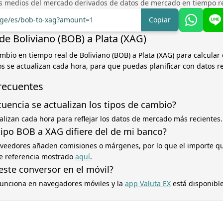
os medios del mercado derivados de datos de mercado en tiempo rea
ange/es/bob-to-xag?amount=1
Copiar
de Boliviano (BOB) a Plata (XAG)
ambio en tiempo real de Boliviano (BOB) a Plata (XAG) para calcular
pos se actualizan cada hora, para que puedas planificar con datos r
recuentes
cuencia se actualizan los tipos de cambio?
ualizan cada hora para reflejar los datos de mercado más recientes.
tipo BOB a XAG difiere del de mi banco?
oveedores añaden comisiones o márgenes, por lo que el importe q
 de referencia mostrado
aquí
.
este conversor en el móvil?
 funciona en navegadores móviles y la
app Valuta EX
está disponible