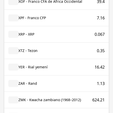
39.4
XOF - Franco CFA de África Occidental
7.16
XPF - Franco CFP
0.067
XRP - XRP
0.35
XTZ - Tezon
16.42
YER - Rial yemení
1.13
ZAR - Rand
624.21
ZMK - Kwacha zambiano (1968–2012)