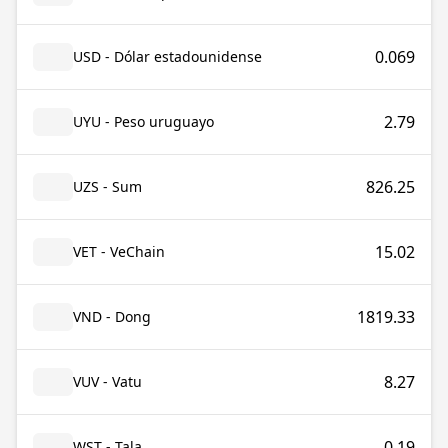
0.069
USD - Dólar estadounidense
2.79
UYU - Peso uruguayo
826.25
UZS - Sum
15.02
VET - VeChain
1819.33
VND - Dong
8.27
VUV - Vatu
0.19
WST - Tala