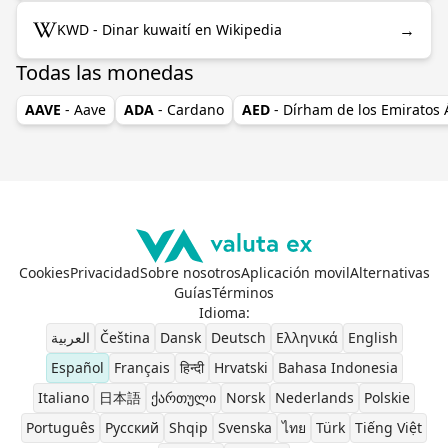
→
KWD - Dinar kuwaití en Wikipedia
Todas las monedas
AAVE
- Aave
ADA
- Cardano
AED
- Dírham de los Emiratos
Cookies
Privacidad
Sobre nosotros
Aplicación movil
Alternativas
Guías
Términos
Idioma
:
العربية
Čeština
Dansk
Deutsch
Ελληνικά
English
Español
Français
हिन्दी
Hrvatski
Bahasa Indonesia
Italiano
日本語
ქართული
Norsk
Nederlands
Polskie
Português
Pусский
Shqip
Svenska
ไทย
Türk
Tiếng Việt