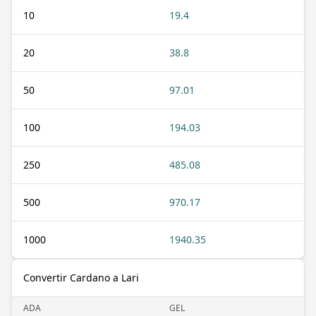
10
19.4
20
38.8
50
97.01
100
194.03
250
485.08
500
970.17
1000
1940.35
Convertir Cardano a Lari
ADA
GEL