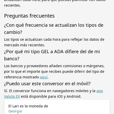
recientes.
Preguntas frecuentes
¿Con qué frecuencia se actualizan los tipos de
cambio?
Los tipos se actualizan cada hora para reflejar los datos de
mercado más recientes.
¿Por qué mi tipo GEL a ADA difiere del de mi
banco?
Los bancos y proveedores añaden comisiones o márgenes,
por lo que el importe que recibes puede diferir del tipo de
referencia mostrado
aquí
.
¿Puedo usar este conversor en el móvil?
Sí. El conversor funciona en navegadores móviles y la
app
Valuta EX
está disponible para iOS y Android.
El Lari es la moneda de
Georgia