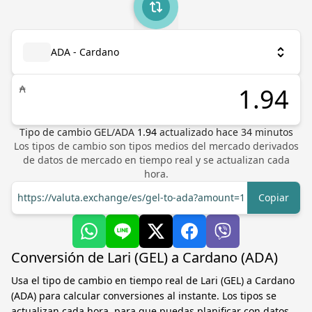
ADA - Cardano
₳
Tipo de cambio
GEL
/
ADA
1.94
actualizado hace
34
minutos
Los tipos de cambio son tipos medios del mercado derivados
de datos de mercado en tiempo real y se actualizan cada
hora.
https://valuta.exchange/es/gel-to-ada?amount=1
Copiar
Conversión de Lari (GEL) a Cardano (ADA)
Usa el tipo de cambio en tiempo real de Lari (GEL) a Cardano
(ADA) para calcular conversiones al instante. Los tipos se
actualizan cada hora, para que puedas planificar con datos