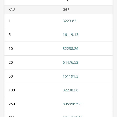
XAU
GGP
1
3223.82
5
16119.13
10
32238.26
20
64476.52
50
161191.3
100
322382.6
250
805956.52