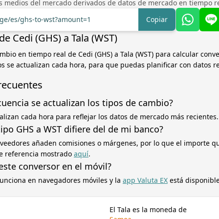
os medios del mercado derivados de datos de mercado en tiempo rea
ange/es/ghs-to-wst?amount=1
Copiar
de Cedi (GHS) a Tala (WST)
ambio en tiempo real de Cedi (GHS) a Tala (WST) para calcular conve
pos se actualizan cada hora, para que puedas planificar con datos r
recuentes
cuencia se actualizan los tipos de cambio?
ualizan cada hora para reflejar los datos de mercado más recientes.
tipo GHS a WST difiere del de mi banco?
oveedores añaden comisiones o márgenes, por lo que el importe q
 de referencia mostrado
aquí
.
este conversor en el móvil?
 funciona en navegadores móviles y la
app Valuta EX
está disponible
El Tala es la moneda de