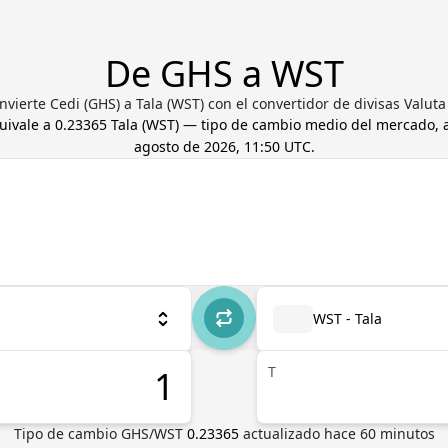
De GHS a WST
nvierte Cedi (GHS) a Tala (WST) con el convertidor de divisas Valuta
quivale a
0.23365
Tala
(
WST
) — tipo de cambio medio del mercado, 
agosto de 2026, 11:50 UTC
.
WST - Tala
T
Tipo de cambio
GHS
/
WST
0.23365
actualizado hace
60
minutos