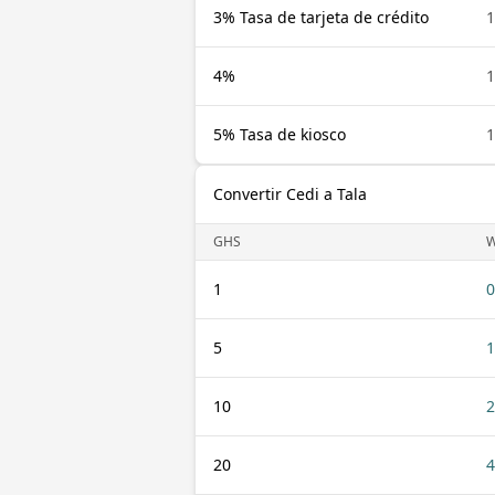
3% Tasa de tarjeta de crédito
1
4%
1
5% Tasa de kiosco
1
Convertir Cedi a Tala
GHS
1
0
5
1
10
2
20
4