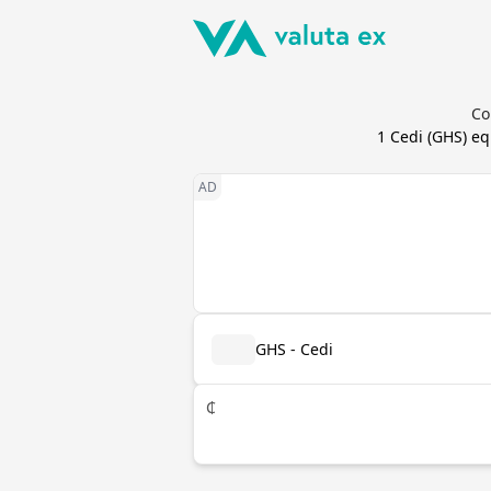
Co
1
Cedi
(
GHS
) e
GHS - Cedi
₵