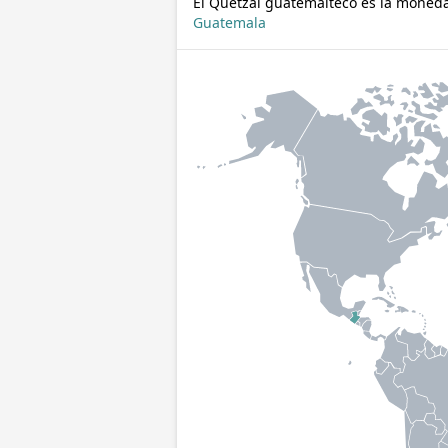
El Quetzal guatemalteco es la moned
Guatemala