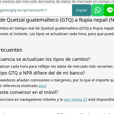
os medios del mercado derivados de datos de mercado en tiempo rea
nge/es/gtq-to-npr?amount=1
Copiar
de Quetzal guatemalteco (GTQ) a Rupia nepalí (
ambio en tiempo real de Quetzal guatemalteco (GTQ) a Rupia nepal
iones al instante. Los tipos se actualizan cada hora, para que pued
recuentes
cuencia se actualizan los tipos de cambio?
ualizan cada hora para reflejar los datos de mercado más recientes.
tipo GTQ a NPR difiere del de mi banco?
oveedores añaden comisiones o márgenes, por lo que el importe q
 de referencia mostrado
aquí
.
este conversor en el móvil?
 funciona en navegadores móviles y la
app Valuta EX
está disponible