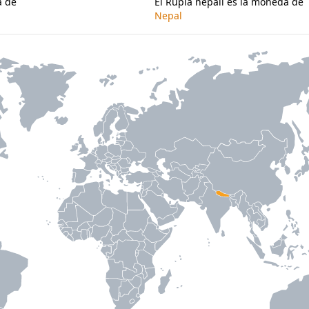
a de
El Rupia nepalí es la moneda de
Nepal