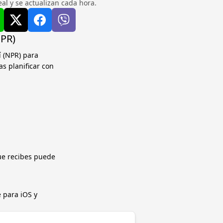
l y se actualizan cada hora.
NPR)
í (NPR) para
as planificar con
ue recibes puede
 para iOS y