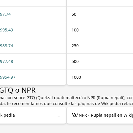
97.74
50
995.49
100
988.74
250
977.48
500
9954.97
1000
 GTQ o NPR
mación sobre GTQ (Quetzal guatemalteco) o NPR (Rupia nepalí), com
neda, le recomendamos que consulte las páginas de Wikipedia relac
→
kipedia
NPR - Rupia nepalí en Wiki