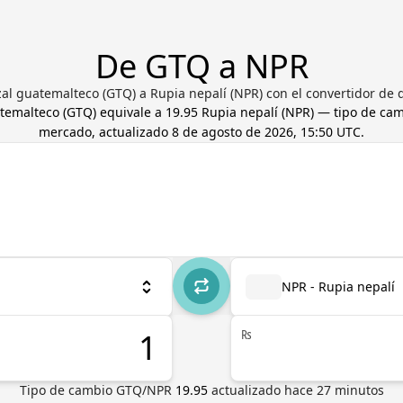
De GTQ a NPR
al guatemalteco (GTQ) a Rupia nepalí (NPR) con el convertidor de d
temalteco
(
GTQ
) equivale a
19.95
Rupia nepalí
(
NPR
) — tipo de ca
mercado, actualizado
8 de agosto de 2026, 15:50 UTC
.
NPR - Rupia nepalí
₨
Tipo de cambio
GTQ
/
NPR
19.95
actualizado hace
27
minutos