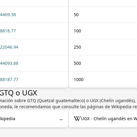
4409.38
50
8818.77
100
22046.94
250
44093.88
500
88187.77
1000
 GTQ o UGX
mación sobre GTQ (Quetzal guatemalteco) o UGX (Chelín ugandés), 
a moneda, le recomendamos que consulte las páginas de Wikipedia r
→
kipedia
UGX - Chelín ugandés en W