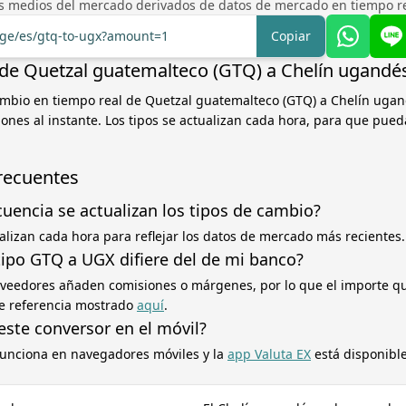
os medios del mercado derivados de datos de mercado en tiempo rea
ange/es/gtq-to-ugx?amount=1
Copiar
de Quetzal guatemalteco (GTQ) a Chelín ugandé
ambio en tiempo real de Quetzal guatemalteco (GTQ) a Chelín ugan
iones al instante. Los tipos se actualizan cada hora, para que pued
recuentes
cuencia se actualizan los tipos de cambio?
ualizan cada hora para reflejar los datos de mercado más recientes.
tipo GTQ a UGX difiere del de mi banco?
oveedores añaden comisiones o márgenes, por lo que el importe q
 de referencia mostrado
aquí
.
este conversor en el móvil?
 funciona en navegadores móviles y la
app Valuta EX
está disponible