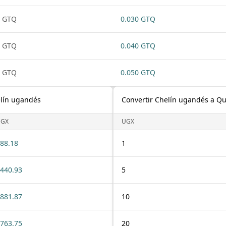
1 GTQ
0.030 GTQ
1 GTQ
0.040 GTQ
1 GTQ
0.050 GTQ
elín ugandés
Convertir Chelín ugandés a Q
UGX
UGX
88.18
1
440.93
5
881.87
10
763.75
20