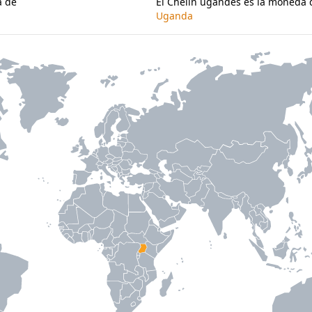
a de
El Chelín ugandés es la moneda 
Uganda