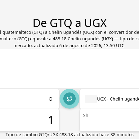
De GTQ a UGX
l guatemalteco (GTQ) a Chelín ugandés (UGX) con el convertidor de 
malteco
(
GTQ
) equivale a
488.18
Chelín ugandés
(
UGX
) — tipo de 
mercado, actualizado
6 de agosto de 2026, 13:50 UTC
.
UGX - Chelín ugand
Sh
Tipo de cambio
GTQ
/
UGX
488.18
actualizado hace
38
minutos