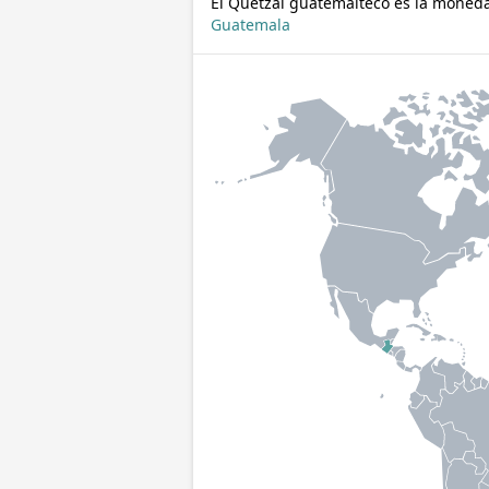
El Quetzal guatemalteco es la moned
Guatemala