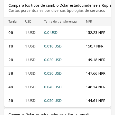
Compara los tipos de cambio Dólar estadounidense a Rupia n
Costos porcentuales por diversas tipologías de servicios
Tarifa
USD
Tarifa de transferencia
NPR
0
%
1 USD
0.0 USD
152.23 NPR
1
%
1 USD
0.010 USD
150.7 NPR
2
%
1 USD
0.020 USD
149.18 NPR
3
%
1 USD
0.030 USD
147.66 NPR
4
%
1 USD
0.040 USD
146.14 NPR
5
%
1 USD
0.050 USD
144.61 NPR
Convertir Dólar estadounidense a Rupia nepalí