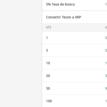
5% Tasa de kiosco
1
Convertir Tezon a XRP
XTZ
X
1
0
5
0
10
1
20
3
50
9
100
1