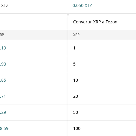
 XTZ
0.050 XTZ
Convertir XRP a Tezon
RP
XRP
.19
1
.93
5
.85
10
.71
20
.29
50
8.59
100