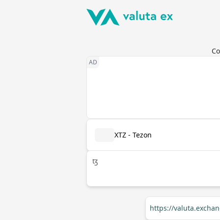
Co
XTZ - Tezon
ꜩ
https://valuta.excha