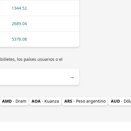
1344.52
2689.04
5378.08
lletes, los países usuarios o el
→
AMD
- Dram
AOA
- Kuanza
ARS
- Peso argentino
AUD
- Dól