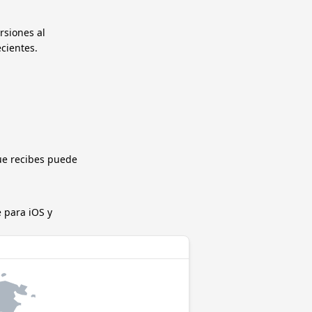
rsiones al
ecientes.
ue recibes puede
 para iOS y