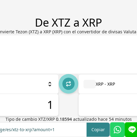
De XTZ a XRP
nvierte Tezon (XTZ) a XRP (XRP) con el convertidor de divisas Valuta
XRP - XRP
Tipo de cambio
XTZ
/
XRP
0.18594
actualizado hace
54
minutos
nge/es/xtz-to-xrp?amount=1
Copiar