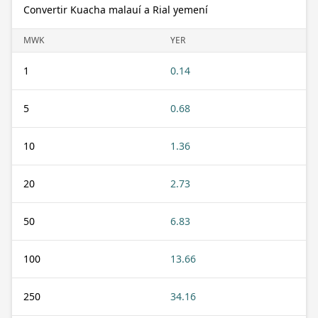
Convertir Kuacha malauí a Rial yemení
MWK
YER
1
0.14
5
0.68
10
1.36
20
2.73
50
6.83
100
13.66
250
34.16