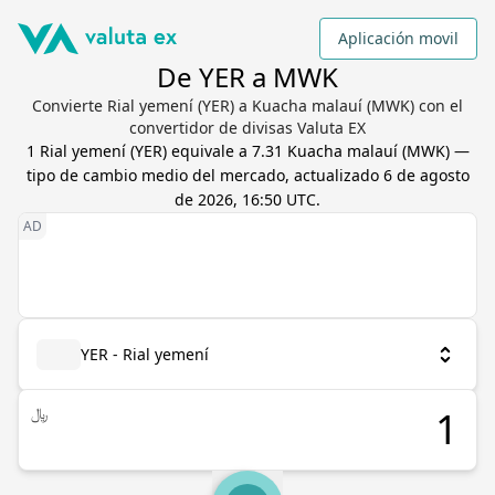
Aplicación movil
De YER a MWK
Convierte Rial yemení (YER) a Kuacha malauí (MWK) con el
convertidor de divisas Valuta EX
1
Rial yemení
(
YER
) equivale a
7.31
Kuacha malauí
(
MWK
) —
tipo de cambio medio del mercado, actualizado
6 de agosto
de 2026, 16:50 UTC
.
YER - Rial yemení
﷼