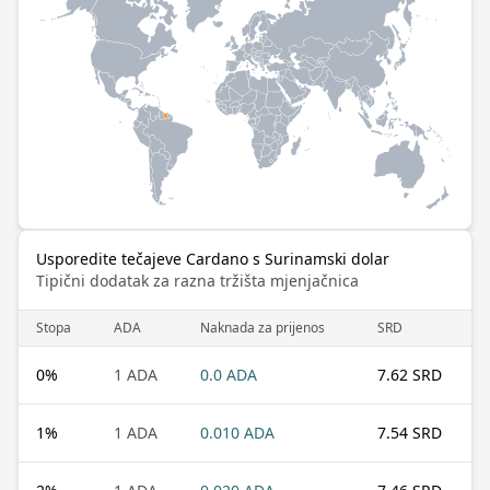
Usporedite tečajeve Cardano s Surinamski dolar
Tipični dodatak za razna tržišta mjenjačnica
Stopa
ADA
Naknada za prijenos
SRD
0
%
1 ADA
0.0 ADA
7.62 SRD
1
%
1 ADA
0.010 ADA
7.54 SRD