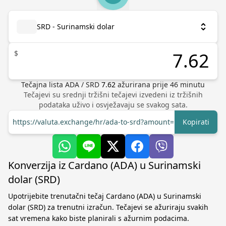
SRD - Surinamski dolar
$
Tečajna lista
ADA
/
SRD
7.62
ažurirana prije
46
minutu
Tečajevi su srednji tržišni tečajevi izvedeni iz tržišnih
podataka uživo i osvježavaju se svakog sata.
https://valuta.exchange/hr/ada-to-srd?amount=1
Kopirati
Konverzija iz Cardano (ADA) u Surinamski
dolar (SRD)
Upotrijebite trenutačni tečaj Cardano (ADA) u Surinamski
dolar (SRD) za trenutni izračun. Tečajevi se ažuriraju svakih
sat vremena kako biste planirali s ažurnim podacima.