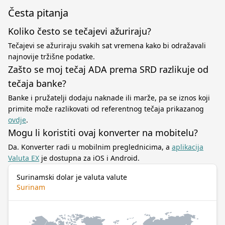
Česta pitanja
Koliko često se tečajevi ažuriraju?
Tečajevi se ažuriraju svakih sat vremena kako bi odražavali
najnovije tržišne podatke.
Zašto se moj tečaj ADA prema SRD razlikuje od
tečaja banke?
Banke i pružatelji dodaju naknade ili marže, pa se iznos koji
primite može razlikovati od referentnog tečaja prikazanog
ovdje
.
Mogu li koristiti ovaj konverter na mobitelu?
Da. Konverter radi u mobilnim preglednicima, a
aplikacija
Valuta EX
je dostupna za iOS i Android.
Surinamski dolar je valuta valute
Surinam