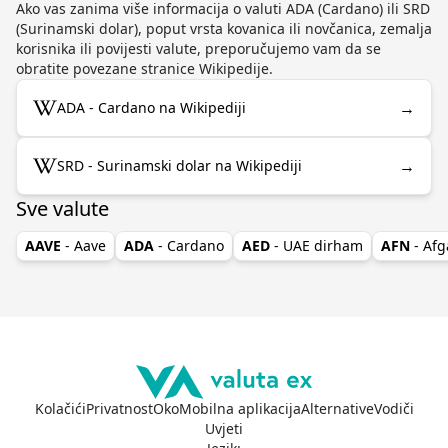
Ako vas zanima više informacija o valuti ADA (Cardano) ili SRD
(Surinamski dolar), poput vrsta kovanica ili novčanica, zemalja
korisnika ili povijesti valute, preporučujemo vam da se
obratite povezane stranice Wikipedije.
→
ADA - Cardano na Wikipediji
→
SRD - Surinamski dolar na Wikipediji
Sve valute
AAVE
- Aave
ADA
- Cardano
AED
- UAE dirham
AFN
- Afg
Kolačići
Privatnost
Oko
Mobilna aplikacija
Alternative
Vodiči
Uvjeti