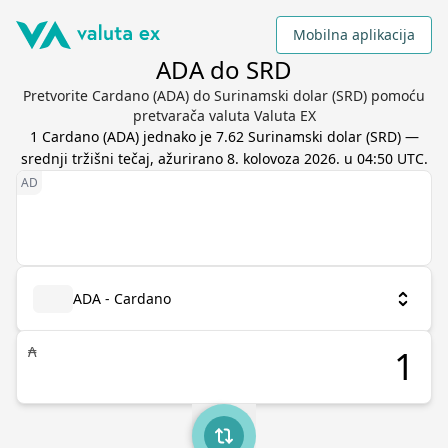
Mobilna aplikacija
ADA do SRD
Pretvorite Cardano (ADA) do Surinamski dolar (SRD) pomoću
pretvarača valuta Valuta EX
1
Cardano
(
ADA
) jednako je
7.62
Surinamski dolar
(
SRD
) —
srednji tržišni tečaj, ažurirano
8. kolovoza 2026. u 04:50 UTC
.
ADA - Cardano
₳