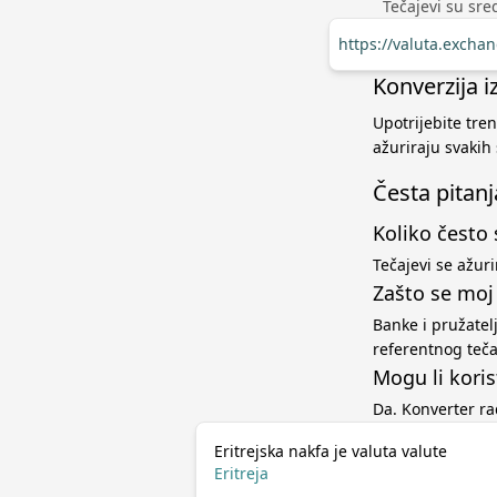
Tečajevi su sred
https://valuta.excha
Konverzija i
Upotrijebite tren
ažuriraju svakih
Česta pitanj
Koliko često 
Tečajevi se ažur
Zašto se moj
Banke i pružatel
referentnog teč
Mogu li koris
Da. Konverter r
Eritrejska nakfa je valuta valute
Eritreja