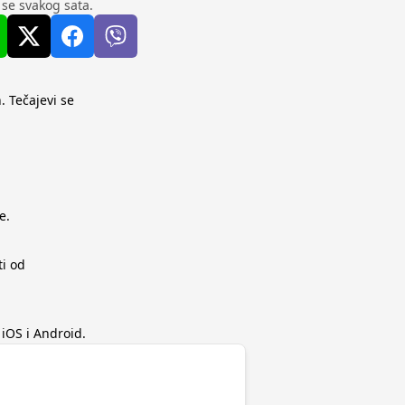
u se svakog sata.
. Tečajevi se
e.
ti od
iOS i Android.