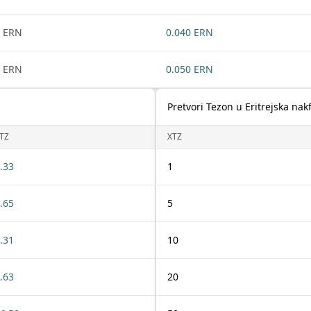
 ERN
0.040 ERN
 ERN
0.050 ERN
Pretvori Tezon u Eritrejska nak
TZ
XTZ
.33
1
.65
5
.31
10
.63
20