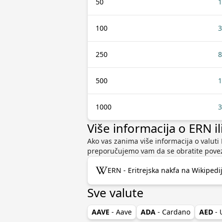
50
1
100
3
250
8
500
1
1000
3
Više informacija o ERN il
Ako vas zanima više informacija o valuti E
preporučujemo vam da se obratite povez
ERN - Eritrejska nakfa na Wikipedij
Sve valute
AAVE
- Aave
ADA
- Cardano
AED
-