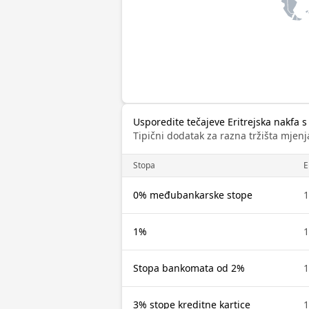
Usporedite tečajeve Eritrejska nakfa s
Tipični dodatak za razna tržišta mjenj
Stopa
E
0% međubankarske stope
1
1%
1
Stopa bankomata od 2%
1
3% stope kreditne kartice
1