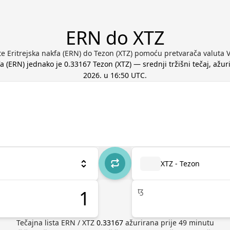
ERN do XTZ
te Eritrejska nakfa (ERN) do Tezon (XTZ) pomoću pretvarača valuta 
fa
(
ERN
) jednako je
0.33167
Tezon
(
XTZ
) — srednji tržišni tečaj, ažu
2026. u 16:50 UTC
.
XTZ - Tezon
ꜩ
Tečajna lista
ERN
/
XTZ
0.33167
ažurirana prije
49
minutu