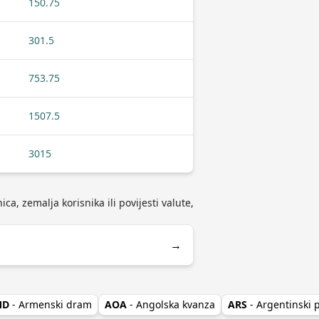
150.75
301.5
753.75
1507.5
3015
ca, zemalja korisnika ili povijesti valute,
→
MD
- Armenski dram
AOA
- Angolska kvanza
ARS
- Argentinski 