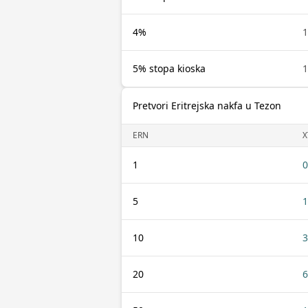
4%
1
5% stopa kioska
1
Pretvori Eritrejska nakfa u Tezon
ERN
X
1
0
5
1
10
3
20
6