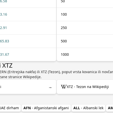
6.58
50
3.16
100
2.91
250
65.83
500
31.67
1000
i XTZ
RN (Eritrejska nakfa) ili XTZ (Tezon), poput vrsta kovanica ili novčani
ane stranice Wikipedije.
→
i
XTZ - Tezon na Wikipediji
 UAE dirham
AFN
- Afganistanski afgani
ALL
- Albanski lek
A