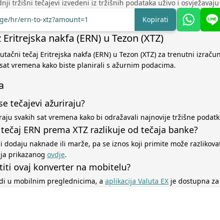
nji tržišni tečajevi izvedeni iz tržišnih podataka uživo i osvježavaj
nge/hr/ern-to-xtz?amount=1
Kopirati
z Eritrejska nakfa (ERN) u Tezon (XTZ)
utačni tečaj Eritrejska nakfa (ERN) u Tezon (XTZ) za trenutni izračun
 sat vremena kako biste planirali s ažurnim podacima.
a
se tečajevi ažuriraju?
iraju svakih sat vremena kako bi odražavali najnovije tržišne podatk
 tečaj ERN prema XTZ razlikuje od tečaja banke?
ji dodaju naknade ili marže, pa se iznos koji primite može razlikova
aja prikazanog
ovdje
.
titi ovaj konverter na mobitelu?
adi u mobilnim preglednicima, a
aplikacija Valuta EX
je dostupna za 