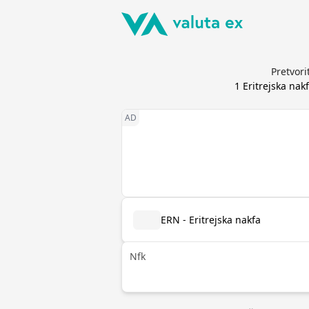
Pretvori
1
Eritrejska nak
ERN - Eritrejska nakfa
Nfk