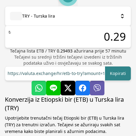
TRY - Turska lira
₺
Tečajna lista
ETB
/
TRY
0.29493
ažurirana prije
57
minutu
Tečajevi su srednji tržišni tečajevi izvedeni iz tržišnih
podataka uživo i osvježavaju se svakog sata.
https://valuta.exchange/hr/etb-to-try?amount=1
Kopirati
Konverzija iz Etiopski bir (ETB) u Turska lira
(TRY)
Upotrijebite trenutačni tečaj Etiopski bir (ETB) u Turska lira
(TRY) za trenutni izračun. Tečajevi se ažuriraju svakih sat
vremena kako biste planirali s ažurnim podacima.