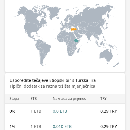
Usporedite tečajeve Etiopski bir s Turska lira
Tipični dodatak za razna tržišta mjenjačnica
Stopa
ETB
Naknada za prijenos
TRY
0
%
1 ETB
0.0 ETB
0.29 TRY
1
%
1 ETB
0.010 ETB
0.29 TRY