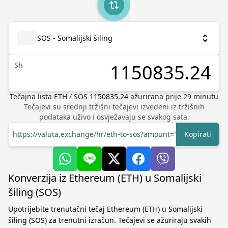
SOS - Somalijski šiling
Sh
Tečajna lista
ETH
/
SOS
1150835.24
ažurirana prije
29
minutu
Tečajevi su srednji tržišni tečajevi izvedeni iz tržišnih
podataka uživo i osvježavaju se svakog sata.
https://valuta.exchange/hr/eth-to-sos?amount=1
Kopirati
Konverzija iz Ethereum (ETH) u Somalijski
šiling (SOS)
Upotrijebite trenutačni tečaj Ethereum (ETH) u Somalijski
šiling (SOS) za trenutni izračun. Tečajevi se ažuriraju svakih