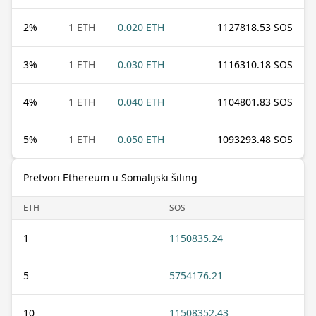
2
%
1 ETH
0.020 ETH
1127818.53 SOS
3
%
1 ETH
0.030 ETH
1116310.18 SOS
4
%
1 ETH
0.040 ETH
1104801.83 SOS
5
%
1 ETH
0.050 ETH
1093293.48 SOS
Pretvori Ethereum u Somalijski šiling
ETH
SOS
1
1150835.24
5
5754176.21
10
11508352.43