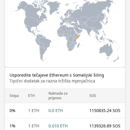
Usporedite tečajeve Ethereum s Somalijski šiling
Tipični dodatak za razna tržišta mjenjačnica
Naknada za
Stopa
ETH
SOS
prijenos
0
%
1 ETH
0.0 ETH
1150835.24 SOS
1
%
1 ETH
0.010 ETH
1139326.89 SOS