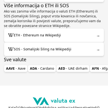
Više informacija o ETH ili SOS
Ako vas zanima više informacija o valuti ETH (Ethereum) ili
SOS (Somalijski šiling), poput vrsta kovanica ili novčanica,
zemalja korisnika ili povijesti valute, preporučujemo vam da
se obratite povezane stranice Wikipedije.
→
ETH - Ethereum na Wikipediji
→
SOS - Somalijski šiling na Wikipediji
Sve valute
AAVE
- Aave
ADA
- Cardano
AED
- UAE dirham
AFN
- Afg
Kolačići
Privatnost
Oko
Mobilna aplikacija
Alternative
Vodiči