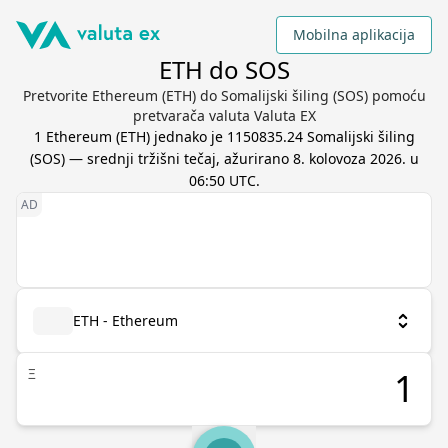
Mobilna aplikacija
ETH do SOS
Pretvorite Ethereum (ETH) do Somalijski šiling (SOS) pomoću
pretvarača valuta Valuta EX
1
Ethereum
(
ETH
) jednako je
1150835.24
Somalijski šiling
(
SOS
) — srednji tržišni tečaj, ažurirano
8. kolovoza 2026. u
06:50 UTC
.
ETH - Ethereum
Ξ