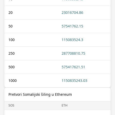
20
23016704.86
50
57541762.15
100
115083524.3
250
287708810.75
500
575417621.51
1000
1150835243.03
Pretvori Somalijski šiling u Ethereum
SOS
ETH