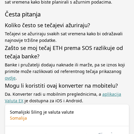
sat vremena kako biste planirali s ažurnim podacima.
Česta pitanja
Koliko često se tečajevi ažuriraju?
Tečajevi se ažuriraju svakih sat vremena kako bi odražavali
najnovije tržišne podatke.
Zašto se moj tečaj ETH prema SOS razlikuje od
tečaja banke?
Banke i pružatelji dodaju naknade ili marže, pa se iznos koji
primite može razlikovati od referentnog tečaja prikazanog
ovdje
.
Mogu li koristiti ovaj konverter na mobitelu?
Da. Konverter radi u mobilnim preglednicima, a
aplikacija
Valuta EX
je dostupna za iOS i Android.
Somalijski šiling je valuta valute
Somalija