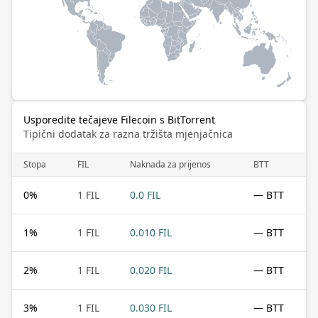
Usporedite tečajeve Filecoin s BitTorrent
Tipični dodatak za razna tržišta mjenjačnica
Stopa
FIL
Naknada za prijenos
BTT
0
%
1 FIL
0.0 FIL
— BTT
1
%
1 FIL
0.010 FIL
— BTT
2
%
1 FIL
0.020 FIL
— BTT
3
%
1 FIL
0.030 FIL
— BTT