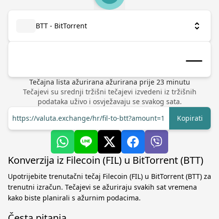
BTT - BitTorrent
Tečajna lista ažurirana
ažurirana prije
23
minutu
Tečajevi su srednji tržišni tečajevi izvedeni iz tržišnih
podataka uživo i osvježavaju se svakog sata.
https://valuta.exchange/hr/fil-to-btt?amount=1
Kopirati
Konverzija iz Filecoin (FIL) u BitTorrent (BTT)
Upotrijebite trenutačni tečaj Filecoin (FIL) u BitTorrent (BTT) za
trenutni izračun. Tečajevi se ažuriraju svakih sat vremena
kako biste planirali s ažurnim podacima.
Česta pitanja