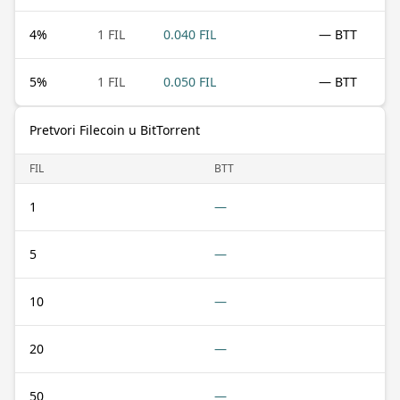
4
%
1 FIL
0.040 FIL
— BTT
5
%
1 FIL
0.050 FIL
— BTT
Pretvori Filecoin u BitTorrent
FIL
BTT
1
—
5
—
10
—
20
—
50
—