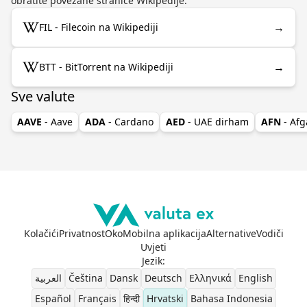
obratite povezane stranice Wikipedije.
→
FIL - Filecoin na Wikipediji
→
BTT - BitTorrent na Wikipediji
Sve valute
AAVE
- Aave
ADA
- Cardano
AED
- UAE dirham
AFN
- Afg
Kolačići
Privatnost
Oko
Mobilna aplikacija
Alternative
Vodiči
Uvjeti
Jezik
:
العربية
Čeština
Dansk
Deutsch
Ελληνικά
English
Español
Français
हिन्दी
Hrvatski
Bahasa Indonesia