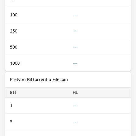
100
—
250
—
500
—
1000
—
Pretvori BitTorrent u Filecoin
BTT
FIL
1
—
5
—