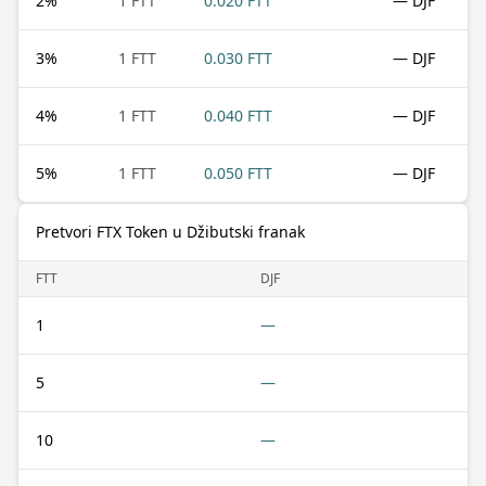
2
%
1 FTT
0.020 FTT
— DJF
3
%
1 FTT
0.030 FTT
— DJF
4
%
1 FTT
0.040 FTT
— DJF
5
%
1 FTT
0.050 FTT
— DJF
Pretvori FTX Token u Džibutski franak
FTT
DJF
1
—
5
—
10
—