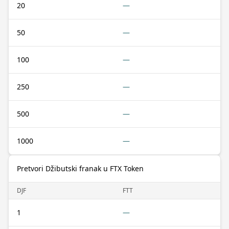
20
—
50
—
100
—
250
—
500
—
1000
—
Pretvori Džibutski franak u FTX Token
DJF
FTT
1
—