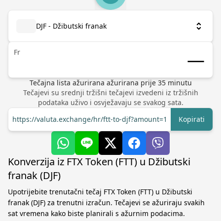
DJF - Džibutski franak
Fr
Tečajna lista ažurirana
ažurirana prije
35
minutu
Tečajevi su srednji tržišni tečajevi izvedeni iz tržišnih
podataka uživo i osvježavaju se svakog sata.
https://valuta.exchange/hr/ftt-to-djf?amount=1
Kopirati
Konverzija iz FTX Token (FTT) u Džibutski
franak (DJF)
Upotrijebite trenutačni tečaj FTX Token (FTT) u Džibutski
franak (DJF) za trenutni izračun. Tečajevi se ažuriraju svakih
sat vremena kako biste planirali s ažurnim podacima.