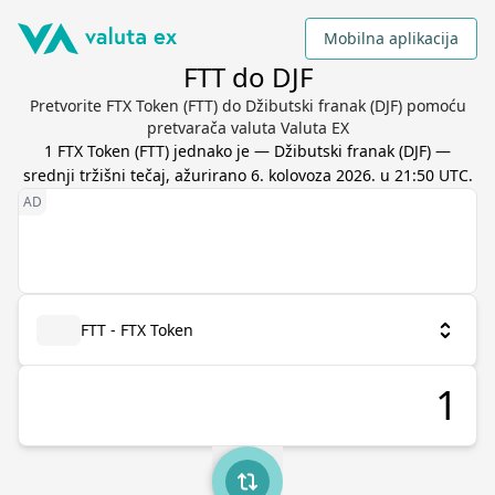
Mobilna aplikacija
FTT do DJF
Pretvorite FTX Token (FTT) do Džibutski franak (DJF) pomoću
pretvarača valuta Valuta EX
1
FTX Token
(
FTT
) jednako je
—
Džibutski franak
(
DJF
) —
srednji tržišni tečaj, ažurirano
6. kolovoza 2026. u 21:50 UTC
.
FTT - FTX Token