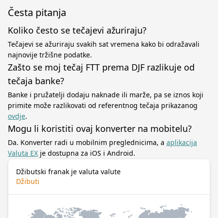
Česta pitanja
Koliko često se tečajevi ažuriraju?
Tečajevi se ažuriraju svakih sat vremena kako bi odražavali
najnovije tržišne podatke.
Zašto se moj tečaj FTT prema DJF razlikuje od
tečaja banke?
Banke i pružatelji dodaju naknade ili marže, pa se iznos koji
primite može razlikovati od referentnog tečaja prikazanog
ovdje
.
Mogu li koristiti ovaj konverter na mobitelu?
Da. Konverter radi u mobilnim preglednicima, a
aplikacija
Valuta EX
je dostupna za iOS i Android.
Džibutski franak je valuta valute
Džibuti