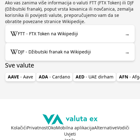
Ako vas zanima više informacija o valuti FTT (FTX Token) ili DJF
(Džibutski franak), poput vrsta kovanica ili novčanica, zemalja
korisnika ili povijesti valute, preporučujemo vam da se
obratite povezane stranice Wikipedije.
→
FTT - FTX Token na Wikipediji
→
DJF - Džibutski franak na Wikipediji
Sve valute
AAVE
- Aave
ADA
- Cardano
AED
- UAE dirham
AFN
- Afg
Kolačići
Privatnost
Oko
Mobilna aplikacija
Alternative
Vodiči
Uvjeti