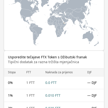
Usporedite tečajeve FTX Token s Džibutski franak
Tipični dodatak za razna tržišta mjenjačnica
Stopa
FTT
Naknada za prijenos
DJF
0
%
1 FTT
0.0 FTT
— DJF
1
%
1 FTT
0.010 FTT
— DJF