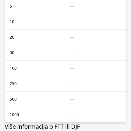
5
—
10
—
20
—
50
—
100
—
250
—
500
—
1000
—
Više informacija o FTT ili DJF