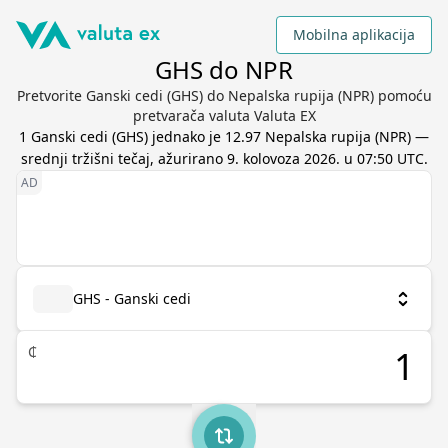
Mobilna aplikacija
GHS do NPR
Pretvorite Ganski cedi (GHS) do Nepalska rupija (NPR) pomoću
pretvarača valuta Valuta EX
1
Ganski cedi
(
GHS
) jednako je
12.97
Nepalska rupija
(
NPR
) —
srednji tržišni tečaj, ažurirano
9. kolovoza 2026. u 07:50 UTC
.
GHS - Ganski cedi
₵