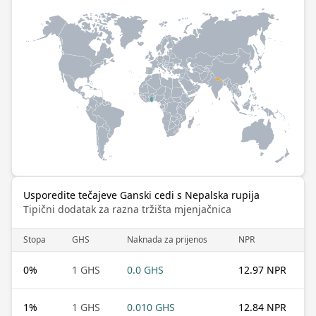
Usporedite tečajeve Ganski cedi s Nepalska rupija
Tipični dodatak za razna tržišta mjenjačnica
Stopa
GHS
Naknada za prijenos
NPR
0
%
1 GHS
0.0 GHS
12.97 NPR
1
%
1 GHS
0.010 GHS
12.84 NPR