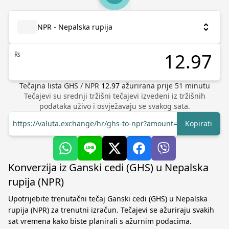
NPR - Nepalska rupija
₨
Tečajna lista
GHS
/
NPR
12.97
ažurirana prije
51
minutu
Tečajevi su srednji tržišni tečajevi izvedeni iz tržišnih
podataka uživo i osvježavaju se svakog sata.
https://valuta.exchange/hr/ghs-to-npr?amount=1
Kopirati
Konverzija iz Ganski cedi (GHS) u Nepalska
rupija (NPR)
Upotrijebite trenutačni tečaj Ganski cedi (GHS) u Nepalska
rupija (NPR) za trenutni izračun. Tečajevi se ažuriraju svakih
sat vremena kako biste planirali s ažurnim podacima.