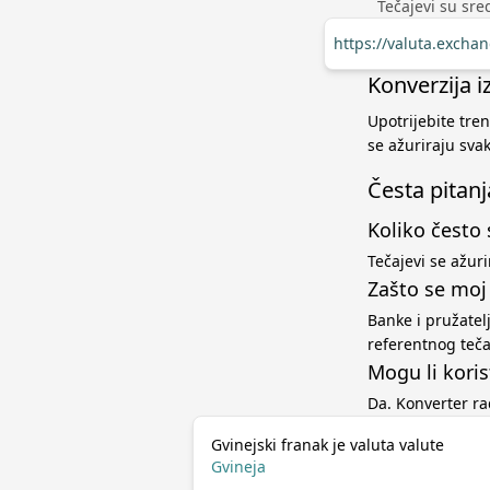
Tečajevi su sred
https://valuta.excha
Konverzija i
Upotrijebite tren
se ažuriraju sva
Česta pitanj
Koliko često 
Tečajevi se ažur
Zašto se moj
Banke i pružatel
referentnog teč
Mogu li koris
Da. Konverter r
Gvinejski franak je valuta valute
Gvineja