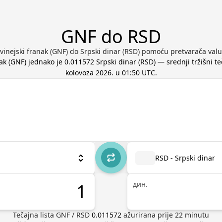
GNF do RSD
Gvinejski franak (GNF) do Srpski dinar (RSD) pomoću pretvarača valu
ak
(
GNF
) jednako je
0.011572
Srpski dinar
(
RSD
) — srednji tržišni t
kolovoza 2026. u 01:50 UTC
.
RSD - Srpski dinar
дин.
Tečajna lista
GNF
/
RSD
0.011572
ažurirana prije
22
minutu