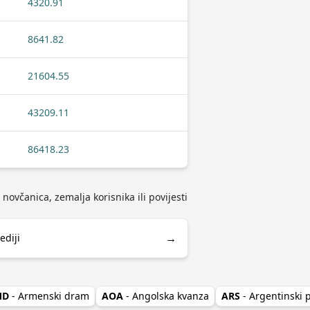
4320.91
8641.82
21604.55
43209.11
86418.23
 novčanica, zemalja korisnika ili povijesti
→
ediji
MD
- Armenski dram
AOA
- Angolska kvanza
ARS
- Argentinski 