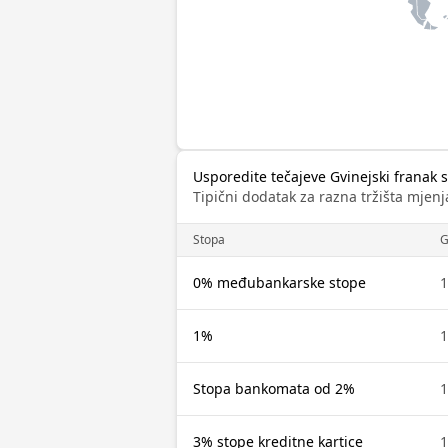
Usporedite tečajeve Gvinejski franak s
Tipični dodatak za razna tržišta mjenj
Stopa
G
0% međubankarske stope
1
1%
1
Stopa bankomata od 2%
1
3% stope kreditne kartice
1