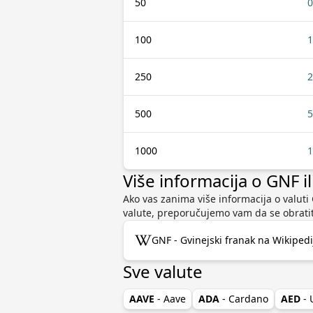
50
0
100
1
250
2
500
5
1000
1
Više informacija o GNF i
Ako vas zanima više informacija o valuti G
valute, preporučujemo vam da se obratit
GNF - Gvinejski franak na Wikipedi
Sve valute
AAVE
- Aave
ADA
- Cardano
AED
-