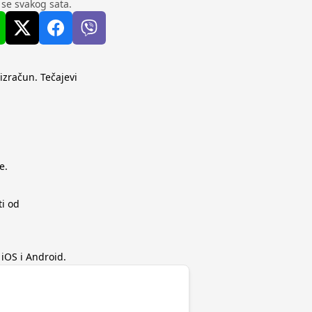
u se svakog sata.
 izračun. Tečajevi
e.
ti od
iOS i Android.