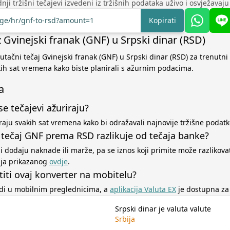
nji tržišni tečajevi izvedeni iz tržišnih podataka uživo i osvježavaj
nge/hr/gnf-to-rsd?amount=1
Kopirati
z Gvinejski franak (GNF) u Srpski dinar (RSD)
utačni tečaj Gvinejski franak (GNF) u Srpski dinar (RSD) za trenutni
kih sat vremena kako biste planirali s ažurnim podacima.
a
se tečajevi ažuriraju?
iraju svakih sat vremena kako bi odražavali najnovije tržišne podatk
 tečaj GNF prema RSD razlikuje od tečaja banke?
ji dodaju naknade ili marže, pa se iznos koji primite može razlikova
aja prikazanog
ovdje
.
titi ovaj konverter na mobitelu?
adi u mobilnim preglednicima, a
aplikacija Valuta EX
je dostupna za 
Srpski dinar je valuta valute
Srbija