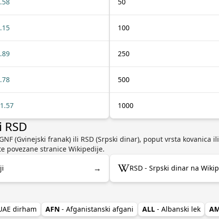
.58
50
.15
100
.89
250
.78
500
1.57
1000
li RSD
NF (Gvinejski franak) ili RSD (Srpski dinar), poput vrsta kovanica ili
e povezane stranice Wikipedije.
→
ji
RSD - Srpski dinar na Wikip
 UAE dirham
AFN
- Afganistanski afgani
ALL
- Albanski lek
A