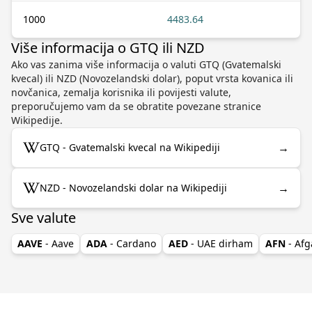
1000
4483.64
Više informacija o GTQ ili NZD
Ako vas zanima više informacija o valuti GTQ (Gvatemalski
kvecal) ili NZD (Novozelandski dolar), poput vrsta kovanica ili
novčanica, zemalja korisnika ili povijesti valute,
preporučujemo vam da se obratite povezane stranice
Wikipedije.
→
GTQ - Gvatemalski kvecal na Wikipediji
→
NZD - Novozelandski dolar na Wikipediji
Sve valute
AAVE
- Aave
ADA
- Cardano
AED
- UAE dirham
AFN
- Afg