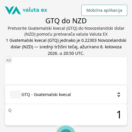
Mobilna aplikacija
GTQ do NZD
Pretvorite Gvatemalski kvecal (GTQ) do Novozelandski dolar
(NZD) pomoću pretvarača valuta Valuta EX
1
Gvatemalski kvecal
(
GTQ
) jednako je
0.22303
Novozelandski
dolar
(
NZD
) — srednji tržišni tečaj, ažurirano
8. kolovoza
2026. u 20:50 UTC
.
GTQ - Gvatemalski kvecal
Q