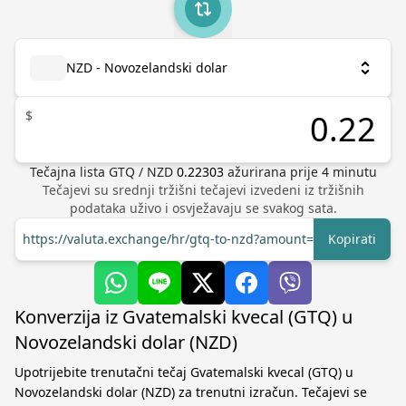
NZD - Novozelandski dolar
$
Tečajna lista
GTQ
/
NZD
0.22303
ažurirana prije
4
minutu
Tečajevi su srednji tržišni tečajevi izvedeni iz tržišnih
podataka uživo i osvježavaju se svakog sata.
https://valuta.exchange/hr/gtq-to-nzd?amount=1
Kopirati
Konverzija iz Gvatemalski kvecal (GTQ) u
Novozelandski dolar (NZD)
Upotrijebite trenutačni tečaj Gvatemalski kvecal (GTQ) u
Novozelandski dolar (NZD) za trenutni izračun. Tečajevi se