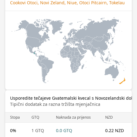
Cookovi Otoci, Novi Zeland, Niue, Otoci Pitcairn, Tokelau
Usporedite tečajeve Gvatemalski kvecal s Novozelandski dolar
Tipični dodatak za razna tržišta mjenjačnica
Stopa
GTQ
Naknada za prijenos
NZD
0
%
1 GTQ
0.0 GTQ
0.22 NZD