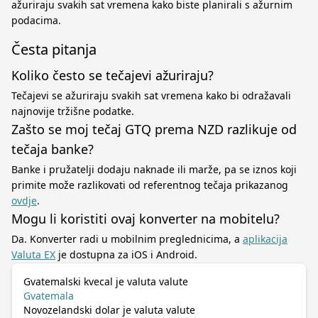
ažuriraju svakih sat vremena kako biste planirali s ažurnim
podacima.
Česta pitanja
Koliko često se tečajevi ažuriraju?
Tečajevi se ažuriraju svakih sat vremena kako bi odražavali
najnovije tržišne podatke.
Zašto se moj tečaj GTQ prema NZD razlikuje od
tečaja banke?
Banke i pružatelji dodaju naknade ili marže, pa se iznos koji
primite može razlikovati od referentnog tečaja prikazanog
ovdje
.
Mogu li koristiti ovaj konverter na mobitelu?
Da. Konverter radi u mobilnim preglednicima, a
aplikacija
Valuta EX
je dostupna za iOS i Android.
Gvatemalski kvecal je valuta valute
Gvatemala
Novozelandski dolar je valuta valute