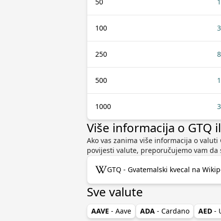
50
1
100
3
250
8
500
1
1000
3
Više informacija o GTQ i
Ako vas zanima više informacija o valuti 
povijesti valute, preporučujemo vam da 
GTQ - Gvatemalski kvecal na Wikip
Sve valute
AAVE
- Aave
ADA
- Cardano
AED
-