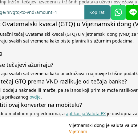
nji tržišni tečajevi izvedeni iz tržišnih podataka uživo i osvježavaj
ange/hr/gtq-to-vnd?amount=1
Kopirati
iz Gvatemalski kvecal (GTQ) u Vijetnamski dong 
nutačni tečaj Gvatemalski kvecal (GTQ) u Vijetnamski dong (VND) za 
iraju svakih sat vremena kako biste planirali s ažurnim podacima.
a
se tečajevi ažuriraju?
iraju svakih sat vremena kako bi odražavali najnovije tržišne podatk
 tečaj GTQ prema VND razlikuje od tečaja banke?
ji dodaju naknade ili marže, pa se iznos koji primite može razlikova
aja prikazanog
ovdje
.
titi ovaj konverter na mobitelu?
adi u mobilnim preglednicima, a
aplikacija Valuta EX
je dostupna za 
Vijetnamski dong je valuta valute
Vijetnam