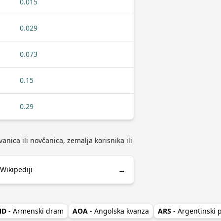
0.015
0.029
0.073
0.15
0.29
nica ili novčanica, zemalja korisnika ili
→
Wikipediji
MD
- Armenski dram
AOA
- Angolska kvanza
ARS
- Argentinski 