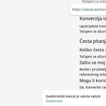
Tečajevi su sred
https://valuta.exch
Konverzija 
Upotrijebite tre
Tečajevi se ažur
Česta pitanj
Koliko često 
Tečajevi se ažur
Zašto se moj
Banke i pružatel
referentnog teč
Mogu li koris
Da. Konverter r
Gvatemalski kvecal je valuta valute
Gvatemala