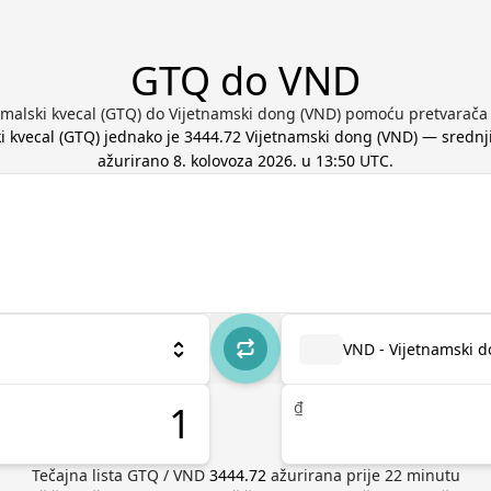
GTQ do VND
emalski kvecal (GTQ) do Vijetnamski dong (VND) pomoću pretvarača 
i kvecal
(
GTQ
) jednako je
3444.72
Vijetnamski dong
(
VND
) — srednji
ažurirano
8. kolovoza 2026. u 13:50 UTC
.
VND - Vijetnamski 
₫
Tečajna lista
GTQ
/
VND
3444.72
ažurirana prije
22
minutu