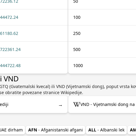
72236.12
50
44472.24
100
61180.62
250
722361.24
500
444722.48
1000
li VND
GTQ (Gvatemalski kvecal) ili VND (Vijetnamski dong), poput vrsta kova
se obratite povezane stranice Wikipedije.
→
ediji
VND - Vijetnamski dong na 
 UAE dirham
AFN
- Afganistanski afgani
ALL
- Albanski lek
A