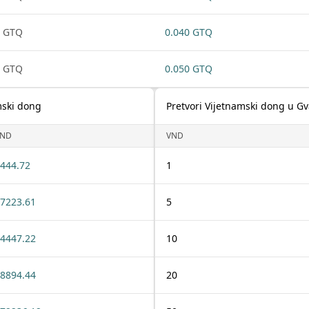
1 GTQ
0.040 GTQ
1 GTQ
0.050 GTQ
mski dong
Pretvori Vijetnamski dong u Gv
VND
VND
444.72
1
7223.61
5
4447.22
10
8894.44
20