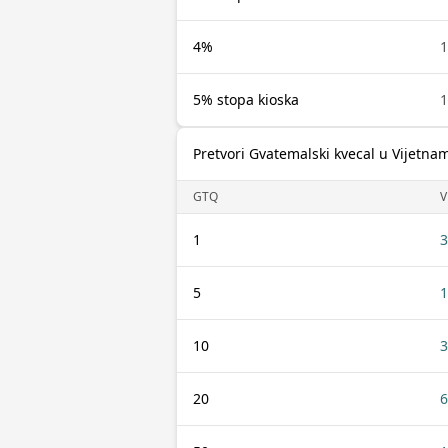
4%
5% stopa kioska
Pretvori Gvatemalski kvecal u Vijetna
GTQ
1
3
5
1
10
3
20
6