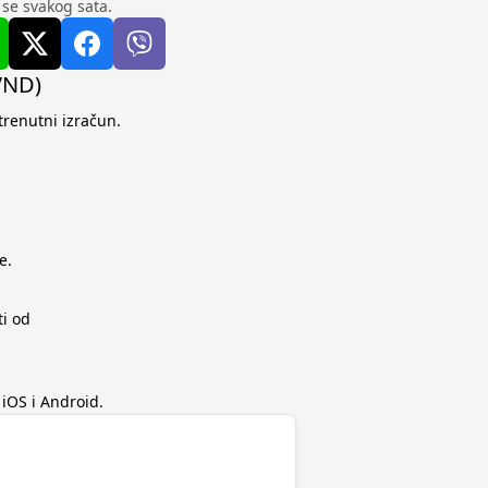
u se svakog sata.
(VND)
trenutni izračun.
e.
ti od
iOS i Android.