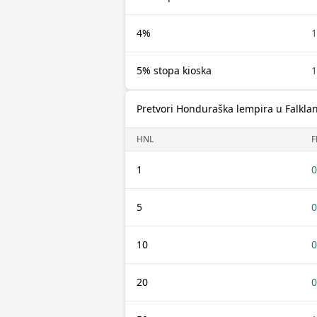
4%
1
5% stopa kioska
1
Pretvori Honduraška lempira u Falkla
HNL
F
1
0
5
0
10
0
20
0