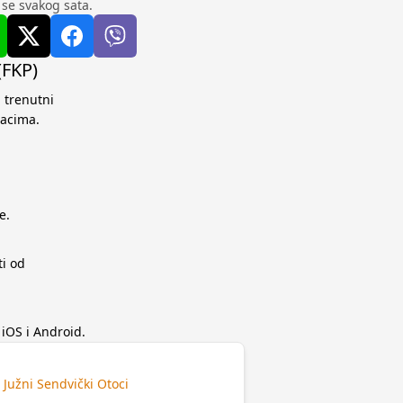
u se svakog sata.
(FKP)
 trenutni
dacima.
e.
ti od
iOS i Android.
i Južni Sendvički Otoci