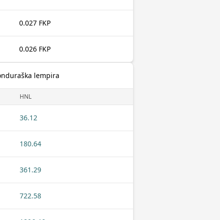
0.027 FKP
0.026 FKP
Honduraška lempira
HNL
36.12
180.64
361.29
722.58