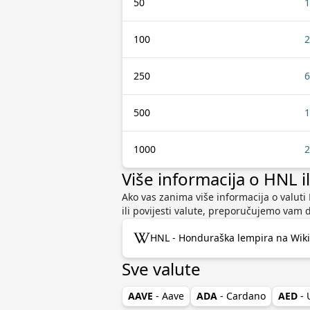
50
1
100
2
250
6
500
1
1000
2
Više informacija o HNL il
Ako vas zanima više informacija o valuti 
ili povijesti valute, preporučujemo vam 
HNL - Honduraška lempira na Wiki
Sve valute
AAVE
- Aave
ADA
- Cardano
AED
-