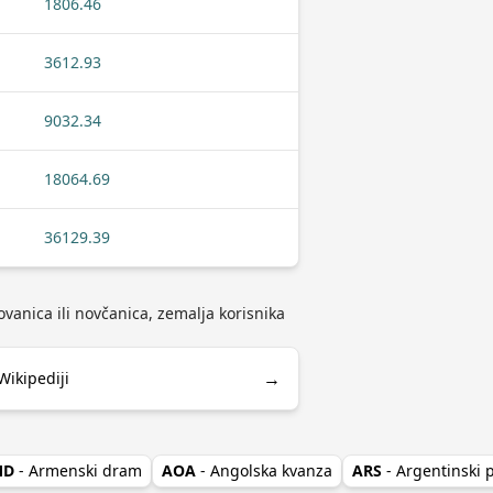
1806.46
3612.93
9032.34
18064.69
36129.39
ovanica ili novčanica, zemalja korisnika
→
Wikipediji
MD
- Armenski dram
AOA
- Angolska kvanza
ARS
- Argentinski 