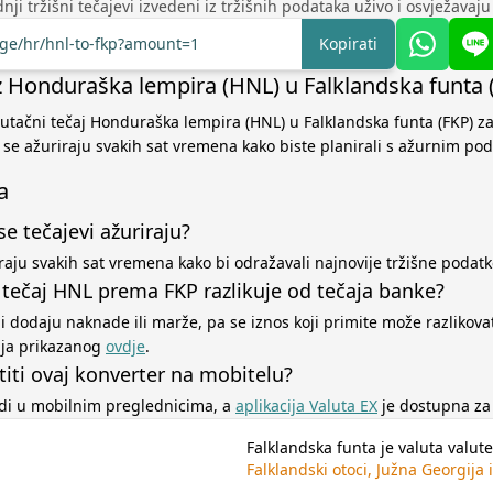
nji tržišni tečajevi izvedeni iz tržišnih podataka uživo i osvježavaj
nge/hr/hnl-to-fkp?amount=1
Kopirati
iz Honduraška lempira (HNL) u Falklandska funta 
nutačni tečaj Honduraška lempira (HNL) u Falklandska funta (FKP) za
i se ažuriraju svakih sat vremena kako biste planirali s ažurnim po
a
se tečajevi ažuriraju?
iraju svakih sat vremena kako bi odražavali najnovije tržišne podatk
 tečaj HNL prema FKP razlikuje od tečaja banke?
ji dodaju naknade ili marže, pa se iznos koji primite može razlikova
aja prikazanog
ovdje
.
titi ovaj konverter na mobitelu?
adi u mobilnim preglednicima, a
aplikacija Valuta EX
je dostupna za 
Falklandska funta je valuta valute
Falklandski otoci, Južna Georgija 