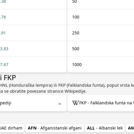
.38
50
.76
100
.91
250
3.83
500
7.67
1000
i FKP
HNL (Honduraška lempira) ili FKP (Falklandska funta), poput vrsta k
da se obratite povezane stranice Wikipedije.
→
pediji
FKP - Falklandska funta na 
 UAE dirham
AFN
- Afganistanski afgani
ALL
- Albanski lek
A