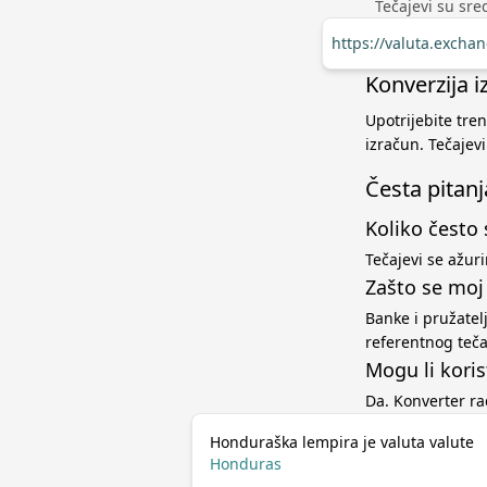
Tečajevi su sred
https://valuta.excha
Konverzija 
Upotrijebite tre
izračun. Tečajev
Česta pitanj
Koliko često 
Tečajevi se ažur
Zašto se moj
Banke i pružatel
referentnog teč
Mogu li koris
Da. Konverter r
Honduraška lempira je valuta valute
Honduras