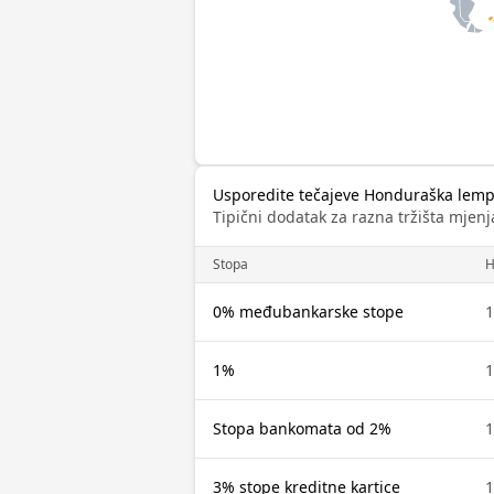
Usporedite tečajeve Honduraška lempi
Tipični dodatak za razna tržišta mjenj
Stopa
H
0% međubankarske stope
1
1%
1
Stopa bankomata od 2%
1
3% stope kreditne kartice
1