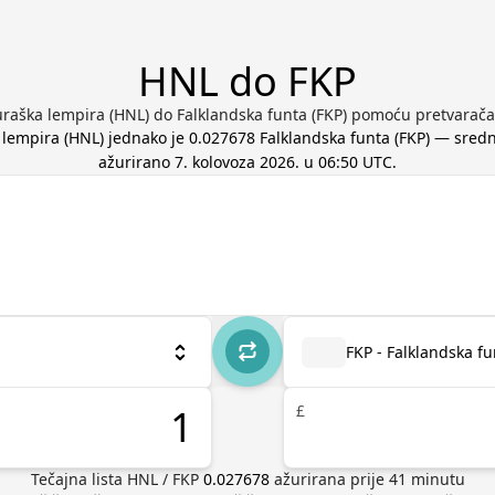
HNL do FKP
raška lempira (HNL) do Falklandska funta (FKP) pomoću pretvarača
 lempira
(
HNL
) jednako je
0.027678
Falklandska funta
(
FKP
) — srednj
ažurirano
7. kolovoza 2026. u 06:50 UTC
.
FKP - Falklandska fu
£
Tečajna lista
HNL
/
FKP
0.027678
ažurirana prije
41
minutu