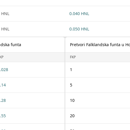
 HNL
0.040 HNL
 HNL
0.050 HNL
ndska funta
Pretvori Falklandska funta u 
KP
FKP
.028
1
.14
5
.28
10
.55
20