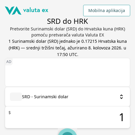
Mobilna aplikacija
SRD do HRK
Pretvorite Surinamski dolar (SRD) do Hrvatska kuna (HRK)
pomoću pretvarača valuta Valuta EX
1
Surinamski dolar
(
SRD
) jednako je
0.17215
Hrvatska kuna
(
HRK
) — srednji tržišni tečaj, ažurirano
8. kolovoza 2026. u
17:50 UTC
.
SRD - Surinamski dolar
$