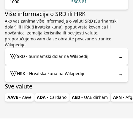
1000
5808.81
Više informacija o SRD ili HRK
Ako vas zanima više informacija o valuti SRD (Surinamski
dolar) ili HRK (Hrvatska kuna), poput vrsta kovanica ili
novčanica, zemalja korisnika ili povijesti valute,
preporučujemo vam da se obratite povezane stranice
Wikipedije.
→
SRD - Surinamski dolar na Wikipediji
→
HRK - Hrvatska kuna na Wikipediji
Sve valute
AAVE
- Aave
ADA
- Cardano
AED
- UAE dirham
AFN
- Afg