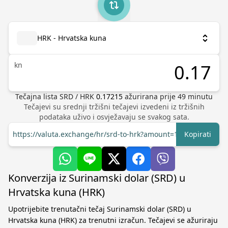
HRK - Hrvatska kuna
kn
Tečajna lista
SRD
/
HRK
0.17215
ažurirana prije
49
minutu
Tečajevi su srednji tržišni tečajevi izvedeni iz tržišnih
podataka uživo i osvježavaju se svakog sata.
https://valuta.exchange/hr/srd-to-hrk?amount=1
Kopirati
Konverzija iz Surinamski dolar (SRD) u
Hrvatska kuna (HRK)
Upotrijebite trenutačni tečaj Surinamski dolar (SRD) u
Hrvatska kuna (HRK) za trenutni izračun. Tečajevi se ažuriraju