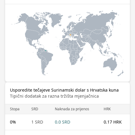
Usporedite tečajeve Surinamski dolar s Hrvatska kuna
Tipični dodatak za razna tržišta mjenjačnica
Stopa
SRD
Naknada za prijenos
HRK
0
%
1 SRD
0.0 SRD
0.17 HRK