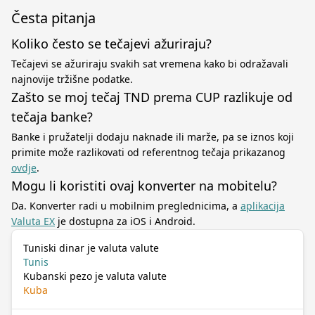
Česta pitanja
Koliko često se tečajevi ažuriraju?
Tečajevi se ažuriraju svakih sat vremena kako bi odražavali
najnovije tržišne podatke.
Zašto se moj tečaj TND prema CUP razlikuje od
tečaja banke?
Banke i pružatelji dodaju naknade ili marže, pa se iznos koji
primite može razlikovati od referentnog tečaja prikazanog
ovdje
.
Mogu li koristiti ovaj konverter na mobitelu?
Da. Konverter radi u mobilnim preglednicima, a
aplikacija
Valuta EX
je dostupna za iOS i Android.
Tuniski dinar je valuta valute
Tunis
Kubanski pezo je valuta valute
Kuba