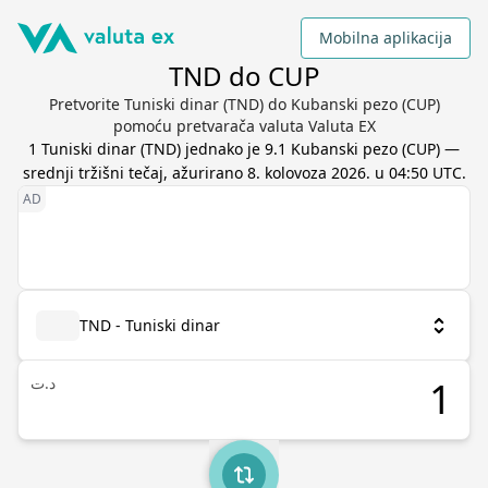
Mobilna aplikacija
TND do CUP
Pretvorite Tuniski dinar (TND) do Kubanski pezo (CUP)
pomoću pretvarača valuta Valuta EX
1
Tuniski dinar
(
TND
) jednako je
9.1
Kubanski pezo
(
CUP
) —
srednji tržišni tečaj, ažurirano
8. kolovoza 2026. u 04:50 UTC
.
TND - Tuniski dinar
د.ت