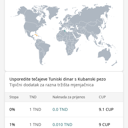
Usporedite tečajeve Tuniski dinar s Kubanski pezo
Tipični dodatak za razna tržišta mjenjačnica
Stopa
TND
Naknada za prijenos
CUP
0
%
1 TND
0.0 TND
9.1 CUP
1
%
1 TND
0.010 TND
9 CUP