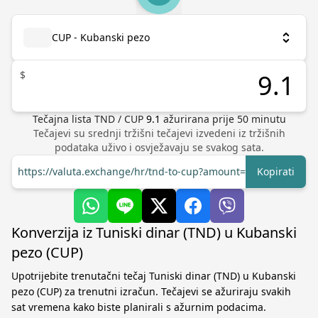
CUP - Kubanski pezo
$
Tečajna lista
TND
/
CUP
9.1
ažurirana prije
50
minutu
Tečajevi su srednji tržišni tečajevi izvedeni iz tržišnih
podataka uživo i osvježavaju se svakog sata.
https://valuta.exchange/hr/tnd-to-cup?amount=1
Kopirati
Konverzija iz Tuniski dinar (TND) u Kubanski
pezo (CUP)
Upotrijebite trenutačni tečaj Tuniski dinar (TND) u Kubanski
pezo (CUP) za trenutni izračun. Tečajevi se ažuriraju svakih
sat vremena kako biste planirali s ažurnim podacima.