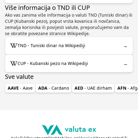
Više informacija o TND ili CUP
Ako vas zanima više informacija o valuti TND (Tuniski dinar) ili
CUP (Kubanski pezo), poput vrsta kovanica ili novčanica,
zemalja korisnika ili povijesti valute, preporučujemo vam da
se obratite povezane stranice Wikipedije.
→
TND - Tuniski dinar na Wikipediji
→
CUP - Kubanski pezo na Wikipediji
Sve valute
AAVE
- Aave
ADA
- Cardano
AED
- UAE dirham
AFN
- Afg