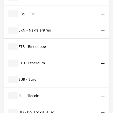
—
EOS - EOS
—
ERN - Nakfa eritreo
—
ETB - Birr etiope
—
ETH - Ethereum
—
EUR - Euro
—
FIL - Filecoin
—
FJD - Dollaro delle Figi