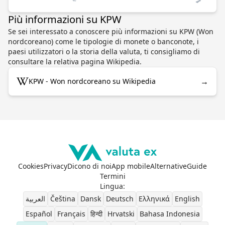
Più informazioni su KPW
Se sei interessato a conoscere più informazioni su KPW (Won
nordcoreano) come le tipologie di monete o banconote, i
paesi utilizzatori o la storia della valuta, ti consigliamo di
consultare la relativa pagina Wikipedia.
→
KPW - Won nordcoreano su Wikipedia
Cookies
Privacy
Dicono di noi
App mobile
Alternative
Guide
Termini
Lingua
:
العربية
Čeština
Dansk
Deutsch
Ελληνικά
English
Español
Français
हिन्दी
Hrvatski
Bahasa Indonesia