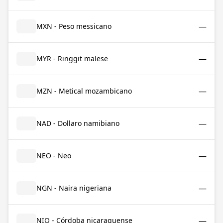
—
MXN - Peso messicano
—
MYR - Ringgit malese
—
MZN - Metical mozambicano
—
NAD - Dollaro namibiano
—
NEO - Neo
—
NGN - Naira nigeriana
—
NIO - Córdoba nicaraguense