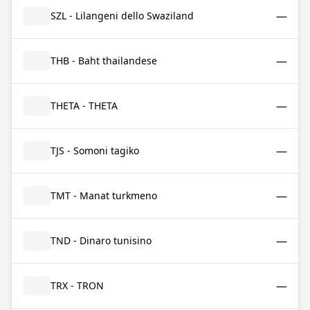
—
SZL - Lilangeni dello Swaziland
—
THB - Baht thailandese
—
THETA - THETA
—
TJS - Somoni tagiko
—
TMT - Manat turkmeno
—
TND - Dinaro tunisino
—
TRX - TRON