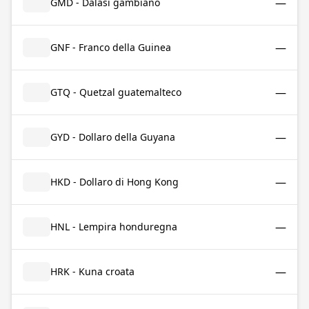
—
GMD - Dalasi gambiano
—
GNF - Franco della Guinea
—
GTQ - Quetzal guatemalteco
—
GYD - Dollaro della Guyana
—
HKD - Dollaro di Hong Kong
—
HNL - Lempira honduregna
—
HRK - Kuna croata