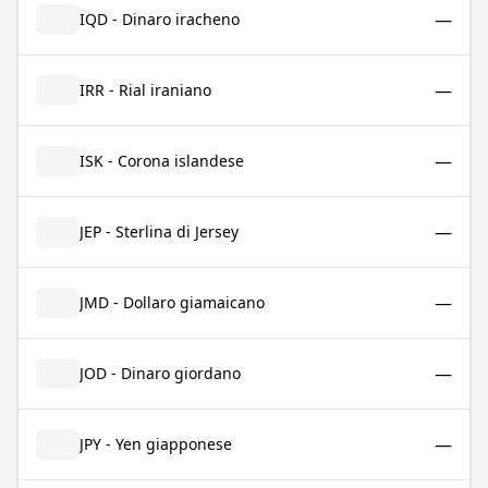
—
IQD - Dinaro iracheno
—
IRR - Rial iraniano
—
ISK - Corona islandese
—
JEP - Sterlina di Jersey
—
JMD - Dollaro giamaicano
—
JOD - Dinaro giordano
—
JPY - Yen giapponese