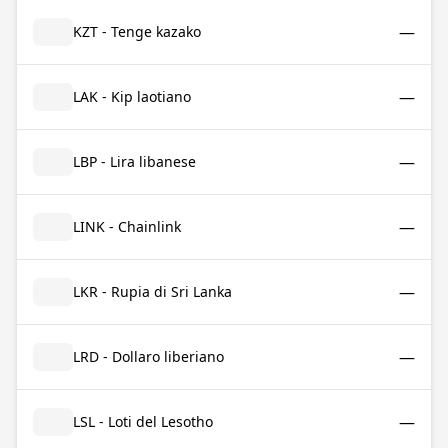
—
KZT - Tenge kazako
—
LAK - Kip laotiano
—
LBP - Lira libanese
—
LINK - Chainlink
—
LKR - Rupia di Sri Lanka
—
LRD - Dollaro liberiano
—
LSL - Loti del Lesotho