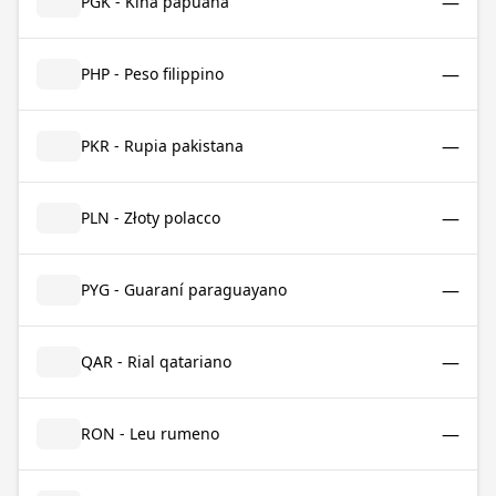
—
PGK - Kina papuana
—
PHP - Peso filippino
—
PKR - Rupia pakistana
—
PLN - Złoty polacco
—
PYG - Guaraní paraguayano
—
QAR - Rial qatariano
—
RON - Leu rumeno