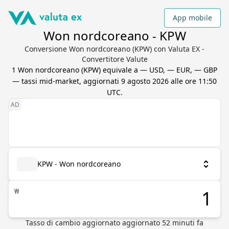
App mobile
Won nordcoreano - KPW
Conversione Won nordcoreano (KPW) con Valuta EX -
Convertitore Valute
1
Won nordcoreano
(
KPW
) equivale a
— USD, — EUR, — GBP
— tassi mid-market, aggiornati
9 agosto 2026 alle ore 11:50
UTC
.
KPW - Won nordcoreano
₩
Tasso di cambio aggiornato
aggiornato
52
minuti fa