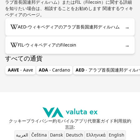
ラブ首長国連邦ディルハム）またはFIL（Filecoin）に関する詳細
を知りたい場合は、相談することをお勧めします 関連するウィキ
ペディアのページ。
→
AED-ウィキペディアのアラブ首長国連邦ディルハム
→
FIL-ウィキペディアのFilecoin
すべての通貨
AAVE
- Aave
ADA
- Cardano
AED
- アラブ首長国連邦ディル
クッキー
プライバシー
約
モバイルアプリ
代替案
ガイド
利用規約
言語
:
العربية
Čeština
Dansk
Deutsch
Ελληνικά
English