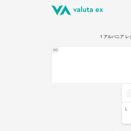
1
アルバニア レ
L