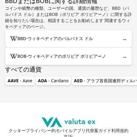
BBDまたはBOBに関する詳細情報
コインや紙幣の種類、ユーザーの国、通貨の履歴など、BBD（バ
ルバドス ドル）またはBOB（ボリビア ボリビアーノ）に関する詳
細を知りたい場合は、相談することをお勧めします 関連するウィ
キペディアのページ。
→
BBD-ウィキペディアのバルバドス ドル
→
BOB-ウィキペディアのボリビア ボリビアーノ
すべての通貨
AAVE
- Aave
ADA
- Cardano
AED
- アラブ首長国連邦ディル
クッキー
プライバシー
約
モバイルアプリ
代替案
ガイド
利用規約
言語
: